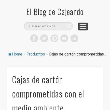
COMPRA CAJAS DE CARTÓN
CAJEANDO TIENDA
CURIOSIDADES
DICCIONARIO
PRODUCTOS
CONSEJOS
El Blog de Cajeando
Home
»
Productos
»
Cajas de cartón comprometidas...
Cajas de cartón
comprometidas con el
medio ambiente