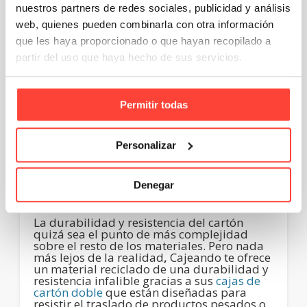
producen los árboles a partir del C0
nuestros partners de redes sociales, publicidad y análisis
2
presente en el aire.
web, quienes pueden combinarla con otra información
que les haya proporcionado o que hayan recopilado a
Otro motivo por el cual debemos trabajar
con la logística del envase de cartón junto
partir del uso que haya hecho de sus servicios.
con el cartón ondulado se encuentra en el
que es material con menos impacto
medioambiental. En esta sentido, el uso de
cartón ondulado supone una reducción de
Permitir todas
más de un 50% de las emisiones de C0
en
2
comparación con la fabricación de plástico
o aluminio. Como dato que pone en
Personalizar
evidencia a otros materiales, por ejemplo, el
plástico daña la capa de ozono un 87% más
que el cartón. Además, los envases de
cartón ondulado son hasta un 40% más
Denegar
económicos que los de plástico plegable.
La durabilidad y resistencia del cartón
quizá sea el punto de más complejidad
sobre el resto de los materiales. Pero nada
más lejos de la realidad
,
Cajeando te ofrece
un material reciclado de una durabilidad y
resistencia infalible gracias a sus
cajas de
cartón doble
que están diseñadas para
resistir el traslado de productos pesados o