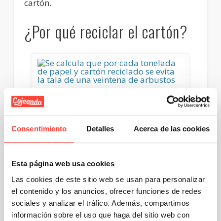
cartón.
¿Por qué reciclar el cartón?
Se calcula que por cada tonelada de papel y
cartón reciclado se evita la tala de una veintena
de arbustos
Consentimiento
Detalles
Acerca de las cookies
La primera causa, y por ello la más
importante, es la posibilidad de reducción
de talar árboles, ya que la
fabricación de
cartón
se obtiene a partir de la celulosa
Esta página web usa cookies
que se obtiene de los mismos. Se calcula
Las cookies de este sitio web se usan para personalizar
que por cada tonelada de papel y cartón
reciclado se evita la tala de una veintena de
el contenido y los anuncios, ofrecer funciones de redes
arbustos y así estos pueden ayudar a paliar
sociales y analizar el tráfico. Además, compartimos
la reducción de contaminación en la
atmosfera gracias a su oxígeno que
información sobre el uso que haga del sitio web con