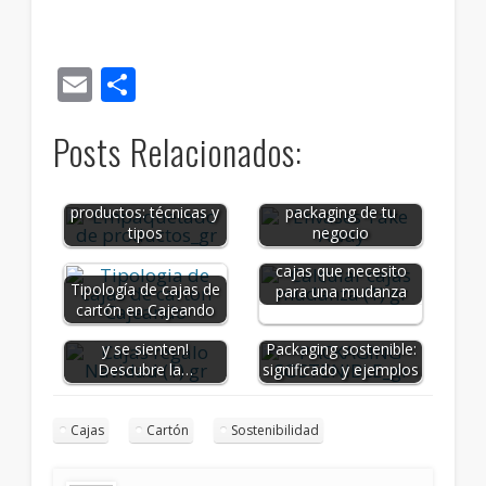
Email
Compartir
Posts Relacionados:
Tipos de cajas de
Empaquetado de
cartón para el
productos: técnicas y
packaging de tu
tipos
negocio
Cómo calcular las
cajas que necesito
Tipología de cajas de
para una mudanza
cartón en Cajeando
¡Sorpresas que se ven
y se sienten!
Packaging sostenible:
Descubre la…
significado y ejemplos
Cajas
Cartón
Sostenibilidad