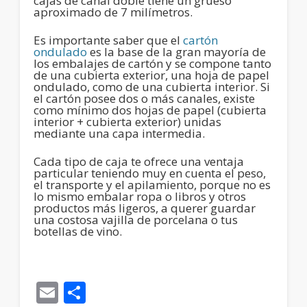
cajas de canal doble tiene un grueso
aproximado de 7 milímetros.
Es importante saber que el
cartón
ondulado
es la base de la gran mayoría de
los embalajes de cartón y se compone tanto
de una cubierta exterior, una hoja de papel
ondulado, como de una cubierta interior. Si
el cartón posee dos o más canales, existe
como mínimo dos hojas de papel (cubierta
interior + cubierta exterior) unidas
mediante una capa intermedia.
Cada tipo de caja te ofrece una ventaja
particular teniendo muy en cuenta el peso,
el transporte y el apilamiento, porque no es
lo mismo embalar ropa o libros y otros
productos más ligeros, a querer guardar
una costosa vajilla de porcelana o tus
botellas de vino.
Email
Compartir
PPWR: