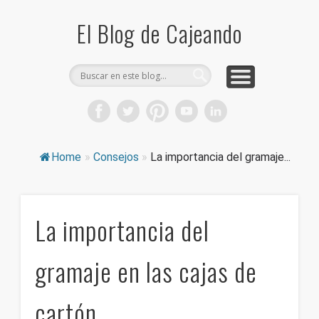
COMPRA CAJAS DE CARTÓN
CAJEANDO TIENDA
CURIOSIDADES
DICCIONARIO
PRODUCTOS
CONSEJOS
El Blog de Cajeando
Home
»
Consejos
»
La importancia del gramaje...
La importancia del
gramaje en las cajas de
cartón