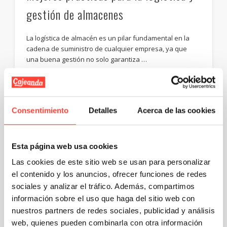
gestión de almacenes
La logística de almacén es un pilar fundamental en la
cadena de suministro de cualquier empresa, ya que
una buena gestión no solo garantiza …
Email
Compartir
Consentimiento
Detalles
Acerca de las cookies
¿Cómo enviar un paquete y que lo
Esta página web usa cookies
pague el destinatario?
Las cookies de este sitio web se usan para personalizar
el contenido y los anuncios, ofrecer funciones de redes
En el amplio mundo de los envíos, enviar un paquete y
sociales y analizar el tráfico. Además, compartimos
que sea el destinatario quien pague el coste del envío
información sobre el uso que haga del sitio web con
es …
nuestros partners de redes sociales, publicidad y análisis
Email
Compartir
web, quienes pueden combinarla con otra información