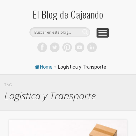
COMPRA CAJAS DE CARTÓN
CAJEANDO TIENDA
CURIOSIDADES
DICCIONARIO
PRODUCTOS
CONSEJOS
El Blog de Cajeando
Home
»
Logística y Transporte
TAG
Logística y Transporte