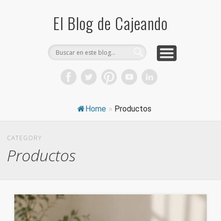
COMPRA CAJAS DE CARTÓN
CAJEANDO TIENDA
CURIOSIDADES
DICCIONARIO
PRODUCTOS
CONSEJOS
El Blog de Cajeando
Home
»
Productos
CATEGORY
Productos