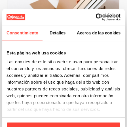
Consentimiento
Detalles
Acerca de las cookies
Cajas para enviar pedidos de
Esta página web usa cookies
Wallapop. ¡Tenemos lo que necesitas!
Las cookies de este sitio web se usan para personalizar
el contenido y los anuncios, ofrecer funciones de redes
Si acostumbras a vender cosas en Wallapop, una
sociales y analizar el tráfico. Además, compartimos
plataforma de compra – venta de productos de
información sobre el uso que haga del sitio web con
segunda mano que ha ganado una …
nuestros partners de redes sociales, publicidad y análisis
Email
Compartir
web, quienes pueden combinarla con otra información
que les haya proporcionado o que hayan recopilado a
partir del uso que haya hecho de sus servicios.