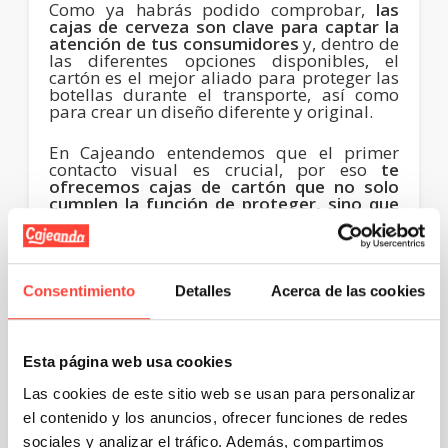
Como ya habrás podido comprobar,
las
cajas de cerveza son clave para captar la
atención de tus consumidores
y, dentro de
las diferentes opciones disponibles, el
cartón es el mejor aliado para proteger las
botellas durante el transporte, así como
para crear un diseño diferente y original.
En Cajeando entendemos que el primer
contacto visual es crucial, por eso
te
ofrecemos cajas de cartón que no solo
cumplen la función de proteger, sino que
también captan la atención del público
y
realzarán la imagen de tu marca,
convirtiéndose en la herramienta de
marketing estratégica que estabas
buscando.
Consentimiento
Detalles
Acerca de las cookies
¿Por qué las cajas de cartón son
Esta página web usa cookies
el mejor envase para tus
Las cookies de este sitio web se usan para personalizar
cervezas?
el contenido y los anuncios, ofrecer funciones de redes
sociales y analizar el tráfico. Además, compartimos