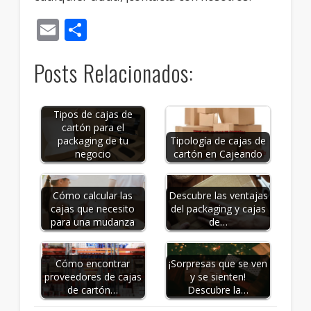
Email
Compartir
Posts Relacionados:
Tipos de cajas de
cartón para el
Tipología de cajas de
packaging de tu
cartón en Cajeando
negocio
Cómo calcular las
Descubre las ventajas
cajas que necesito
del packaging y cajas
para una mudanza
de…
Cómo encontrar
¡Sorpresas que se ven
proveedores de cajas
y se sienten!
de cartón…
Descubre la…