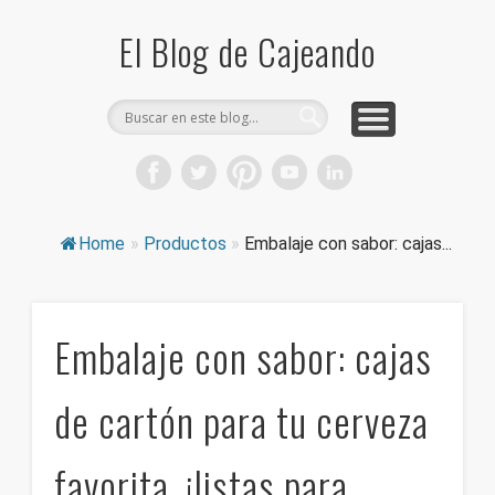
COMPRA CAJAS DE CARTÓN
CAJEANDO TIENDA
CURIOSIDADES
DICCIONARIO
PRODUCTOS
CONSEJOS
El Blog de Cajeando
Home
»
Productos
»
Embalaje con sabor: cajas...
Embalaje con sabor: cajas
de cartón para tu cerveza
favorita, ¡listas para