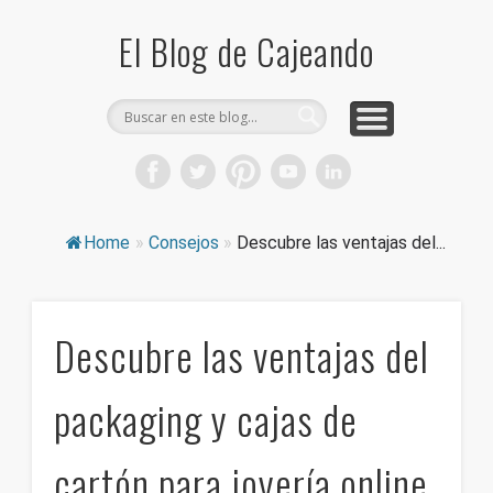
COMPRA CAJAS DE CARTÓN
CAJEANDO TIENDA
CURIOSIDADES
DICCIONARIO
PRODUCTOS
CONSEJOS
El Blog de Cajeando
Home
»
Consejos
»
Descubre las ventajas del...
Descubre las ventajas del
packaging y cajas de
cartón para joyería online