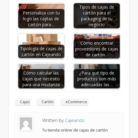
Tipos de cajas de
Personaliza con tu
cartón para el
logo las cajitas de
packaging de tu
cartón para…
negocio
Cómo encontrar
Tipología de cajas de
proveedores de cajas
cartón en Cajeando
de cartón…
Cómo calcular las
¿Para qué tipo de
cajas que necesito
productos son más
para una mudanza
adecuadas las…
Cajas
Cartón
eCommerce
Written by
Cajeando
Tu tienda online de cajas de cartón