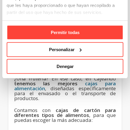
de precinto, rollo de plástico de burbuja, 10
que les haya proporcionado o que hayan recopilado a
etiquetas adhesivas “frágil” y etiquetas
partir del uso que haya hecho de sus servicios.
para la organización de las cajas.
Así mismo,
también contamos con
cajas
para ropa
, diseñadas específicas para el
Permitir todas
almacenamiento y el transporte de prendas
de todo tipo, que las mantendrán intactas y
perfectamente ordenadas.
Personalizar
Cajas para alimentación
:
Denegar
¿Tienes un ecommerce de productos
gourmet? ¿Un restaurante de
take away
?
¿Una frutería? En ese caso, en Cajeando
tenemos las mejores
cajas para
alimentación
, diseñadas específicamente
para el envasado o el transporte de
productos.
Contamos con
cajas de cartón para
diferentes tipos de alimentos
, para que
puedas escoger la más adecuada: