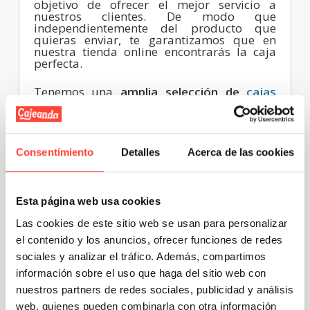
objetivo de ofrecer el mejor servicio a
nuestros clientes. De modo que
independientemente del producto que
quieras enviar, te garantizamos que en
nuestra tienda online encontrarás la caja
perfecta.
Tenemos una
amplia selección de
cajas
especiales por usos
, con las que podrás
transportar cualquier tipo de objeto que
tengas pensado:
Consentimiento
Detalles
Acerca de las cookies
Cajas para mudanzas
:
Si tienes una empresa de mudanzas,
disponemos de un
amplio catálogo de
Esta página web usa cookies
cajas para mudanzas
, que permitirán llevar
a cabo todo el traslado en las mejores
Las cookies de este sitio web se usan para personalizar
condiciones.
el contenido y los anuncios, ofrecer funciones de redes
sociales y analizar el tráfico. Además, compartimos
De cartón y disponibles en diferentes
tamaños, ponemos a tu disposición
información sobre el uso que haga del sitio web con
distintos
packs de cajas para mudanzas
nuestros partners de redes sociales, publicidad y análisis
que, además de las cajas, contienen todo lo
necesario para preparar la mercancía: rollo
web, quienes pueden combinarla con otra información