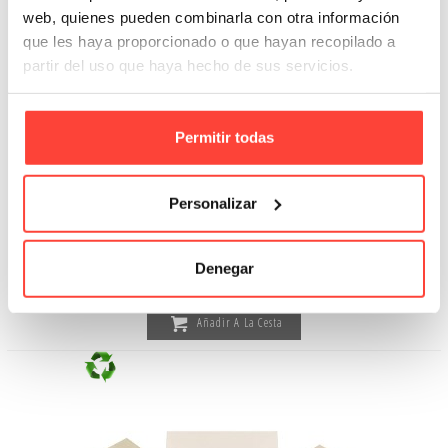
web, quienes pueden combinarla con otra información
que les haya proporcionado o que hayan recopilado a
partir del uso que haya hecho de sus servicios.
Permitir todas
Personalizar
Estuche 2 botellas, canal simple
Referencia: 6019
Denegar
1,96 €
Añadir A La Cesta