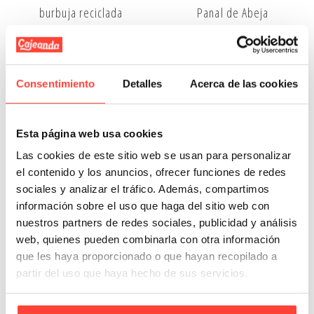
burbuja reciclada
Panal de Abeja
19,93 €
38,65 €
desde
desde
Ver Más
Añadir A La Cesta
Consentimiento
Detalles
Acerca de las cookies
Esta página web usa cookies
Las cookies de este sitio web se usan para personalizar
el contenido y los anuncios, ofrecer funciones de redes
sociales y analizar el tráfico. Además, compartimos
información sobre el uso que haga del sitio web con
nuestros partners de redes sociales, publicidad y análisis
web, quienes pueden combinarla con otra información
que les haya proporcionado o que hayan recopilado a
Tubos de cartón
Fuera de stock
partir del uso que haya hecho de sus servicios.
3,50 €
Dispensador de papel
desde
manual PA1000
Añadir A La Cesta