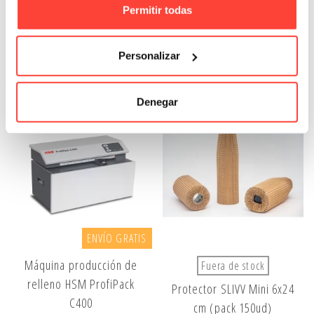
Permitir todas
Referencia: 20245
120,40 €
Personalizar
Ver Más
Denegar
ENVÍO GRATIS
Máquina producción de
Fuera de stock
relleno HSM ProfiPack
Protector SLIVV Mini 6x24
C400
cm (pack 150ud)