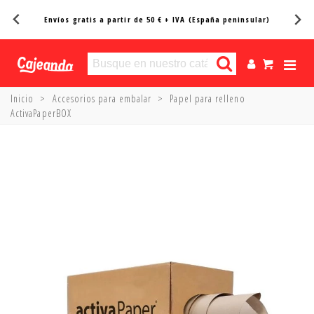
Entregas en 24/48h*
Inicio
>
Accesorios para embalar
>
Papel para relleno
ActivaPaperBOX