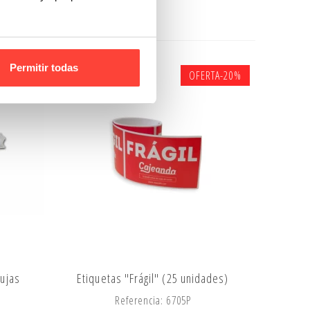
Permitir todas
OFERTA
-20%
bujas
Etiquetas "Frágil" (25 unidades)
Referencia: 6705P