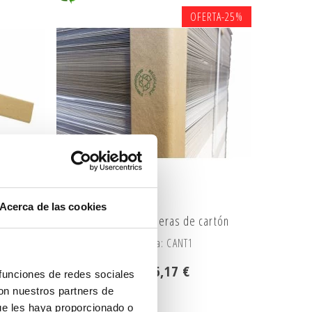
OFERTA
-25%
Acerca de las cookies
Pack de 8 cantoneras de cartón
Referencia: CANT1
ección
8,23 €
6,17 €
 funciones de redes sociales
con nuestros partners de
ue les haya proporcionado o