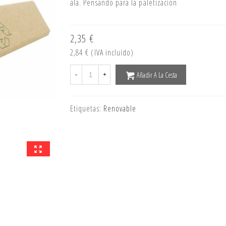
ala. Pensando para la paletización
2,35 €
2,84 €
(IVA incluido)
Añadir A La Cesta
-
+
Etiquetas:
Renovable