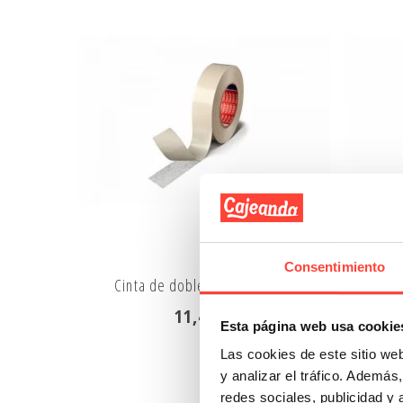
Consentimiento
Cinta de doble cara adhesiva
11,47 €
Esta página web usa cookie
Las cookies de este sitio we
y analizar el tráfico. Ademá
redes sociales, publicidad y