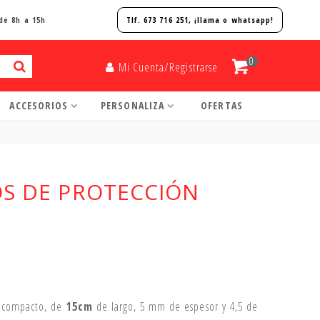
de 8h a 15h
Tlf. 673 716 251, ¡
llama o whatsapp!
0
Mi Cuenta/Registrarse
ACCESORIOS
PERSONALIZA
OFERTAS
OS DE PROTECCIÓN
n compacto, de
15cm
de largo, 5 mm de espesor y 4,5 de