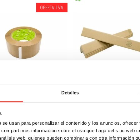
OFERTA
-15%
Detalles
Precinto Ubis marrón
Fuera de stock
Referencia: 909
Pack de 25 ángulos de prot
s
grande
4,19 €
3,56 €
b se usan para personalizar el contenido y los anuncios, ofrecer
Referencia: APG
s, compartimos información sobre el uso que haga del sitio web 
 análisis web, quienes pueden combinarla con otra información q