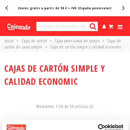
Envíos gratis a partir de 50 € + IVA (España peninsular)
Inicio
>
Cajas de cartón
>
Cajas americanas de cartón
>
Cajas de
cartón de canal simple
>
Cajas de cartón simple y calidad economic
CAJAS DE CARTÓN SIMPLE Y
CALIDAD ECONOMIC
Mostrando
1
-56 de 56 artículo (s)
Cajas de cartón baratas