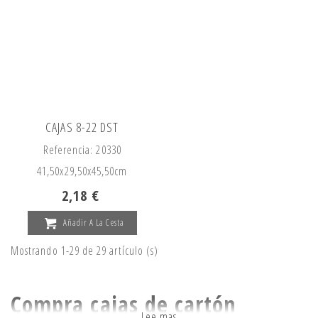
CAJAS 8-22 DST
Referencia: 20330
41,50x
29,50x
45,50cm
2,18 €
Añadir A La Cesta
Mostrando 1-29 de 29 artículo (s)
Compra cajas de cartón
Lee mas