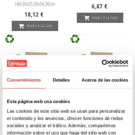
144,00x
25,50x
94,00cm
6,87 €
18,12 €
Añadir A La Cesta
Añadir A La Cesta
Consentimiento
Detalles
Acerca de las cookies
Esta página web usa cookies
CAJAS 12 SX EXTRA
CAJAS 10 MXG EXTRA
Las cookies de este sitio web se usan para personalizar
el contenido y los anuncios, ofrecer funciones de redes
Referencia: 1556
Referencia: 4324
sociales y analizar el tráfico. Además, compartimos
65,00x
55,00x
61,00cm
61,00x
55,00x
55,00cm
información sobre el uso que haga del sitio web con