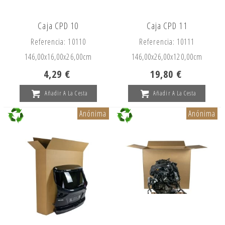
Caja CPD 10
Caja CPD 11
Referencia: 10110
Referencia: 10111
146,00x
16,00x
26,00cm
146,00x
26,00x
120,00cm
4,29 €
19,80 €
Añadir A La Cesta
Añadir A La Cesta
Anónima
Anónima