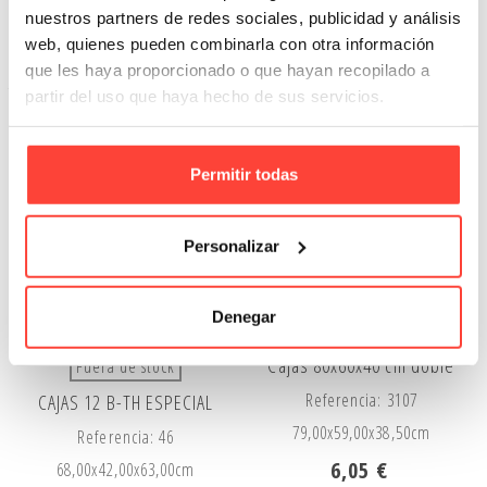
4,37 €
5,10 €
nuestros partners de redes sociales, publicidad y análisis
web, quienes pueden combinarla con otra información
Añadir A La Cesta
Añadir A La Cesta
que les haya proporcionado o que hayan recopilado a
partir del uso que haya hecho de sus servicios.
Anónima
Permitir todas
Personalizar
Denegar
Cajas 80x60x40 cm doble
Fuera de stock
Referencia: 3107
CAJAS 12 B-TH ESPECIAL
79,00x
59,00x
38,50cm
Referencia: 46
6,05 €
68,00x
42,00x
63,00cm