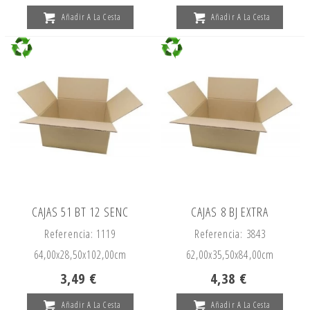
Añadir A La Cesta
Añadir A La Cesta
CAJAS 51 BT 12 SENC
CAJAS 8 BJ EXTRA
Referencia: 1119
Referencia: 3843
64,00x
28,50x
102,00cm
62,00x
35,50x
84,00cm
3,49 €
4,38 €
Añadir A La Cesta
Añadir A La Cesta