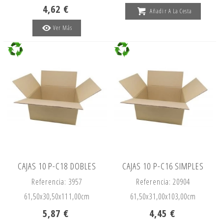
4,62 €
Añadir A La Cesta
Ver Más
CAJAS 10 P-C18 DOBLES
CAJAS 10 P-C16 SIMPLES
Referencia: 3957
Referencia: 20904
61,50x
30,50x
111,00cm
61,50x
31,00x
103,00cm
5,87 €
4,45 €