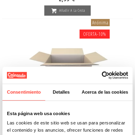
Añadir A La Cesta
Anónima
OFERTA
-10%
Consentimiento
Detalles
Acerca de las cookies
Esta página web usa cookies
Cajas 60x40x40 cm doble
Las cookies de este sitio web se usan para personalizar
el contenido y los anuncios, ofrecer funciones de redes
Referencia: 5540