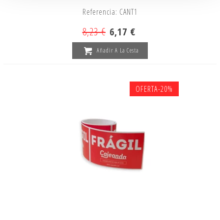
Referencia: CANT1
8,23 €
6,17 €
Añadir A La Cesta
OFERTA
-20%