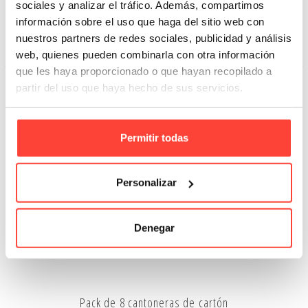
sociales y analizar el tráfico. Además, compartimos
3,45 €
3,10 €
información sobre el uso que haga del sitio web con
nuestros partners de redes sociales, publicidad y análisis
Añadir A La Cesta
web, quienes pueden combinarla con otra información
que les haya proporcionado o que hayan recopilado a
partir del uso que haya hecho de sus servicios.
OFERTA
-25%
Permitir todas
Personalizar
Denegar
Pack de 8 cantoneras de cartón