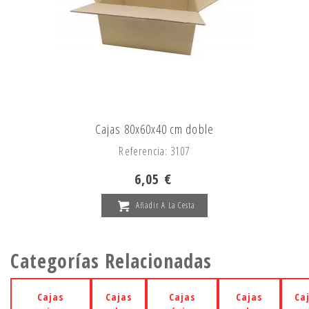
Cajas 80x60x40 cm doble
Referencia: 3107
6,05 €
Añadir A La Cesta
Categorías Relacionadas
Cajas
Cajas
Cajas
Cajas
Ca