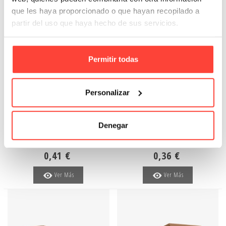
que les haya proporcionado o que hayan recopilado a
partir del uso que haya hecho de sus servicios.
Permitir todas
Fuera de stock
Fuera de stock
Personalizar
Gaveta de cartón |Salwa
Gaveta de cartón |Basti
30x10x10 cm
30x20x10 cm
Denegar
Referencia: 8035
Referencia: 8036
0,41 €
0,36 €
Ver Más
Ver Más