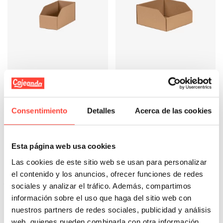
Fuera de stock
Fuera de stock
Gaveta de cartón |Niki
Gaveta de cartón |Stefan
Consentimiento
Detalles
Acerca de las cookies
20x10x10 cm
20x20x10 cm
Referencia: 8033
Referencia: 8034
Esta página web usa cookies
0,40 €
0,43 €
Las cookies de este sitio web se usan para personalizar
Ver Más
Ver Más
el contenido y los anuncios, ofrecer funciones de redes
sociales y analizar el tráfico. Además, compartimos
información sobre el uso que haga del sitio web con
nuestros partners de redes sociales, publicidad y análisis
web, quienes pueden combinarla con otra información