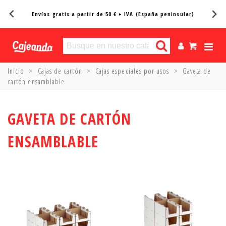
ular)
Entregas en 24/48h*
Inicio
>
Cajas de cartón
>
Cajas especiales por usos
>
Gaveta de
cartón ensamblable
GAVETA DE CARTÓN
ENSAMBLABLE