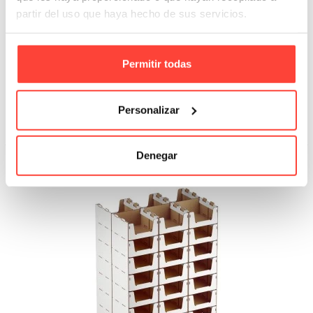
partir del uso que haya hecho de sus servicios.
Pack de Mudanza para Oficina |
Pequeño (10 cajas)
Permitir todas
Referencia: P7
20,00 €
Personalizar
Añadir A La Cesta
Denegar