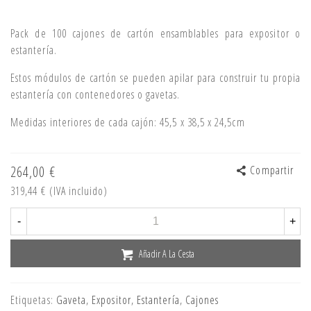
Pack de 100 cajones de cartón ensamblables para expositor o
estantería.
Estos módulos de cartón se pueden apilar para construir tu propia
estantería con contenedores o gavetas.
Medidas interiores de cada cajón: 45,5 x 38,5 x 24,5cm
264,00 €
Compartir
319,44 €
(IVA incluido)
-
+
Añadir A La Cesta
Etiquetas:
Gaveta
,
Expositor
,
Estantería
,
Cajones