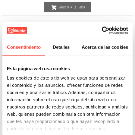
Añadir A La Cesta
Consentimiento
Detalles
Acerca de las cookies
Esta página web usa cookies
Las cookies de este sitio web se usan para personalizar
el contenido y los anuncios, ofrecer funciones de redes
sociales y analizar el tráfico. Además, compartimos
información sobre el uso que haga del sitio web con
nuestros partners de redes sociales, publicidad y análisis
web, quienes pueden combinarla con otra información
Pack de Mudanza para Oficina |
que les haya proporcionado o que hayan recopilado a
Pequeño (10 cajas)
partir del uso que haya hecho de sus servicios.