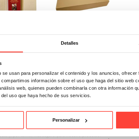
Detalles
roquelada de cartón
Caja troquelada de cartón
para libros
para palas de pádel
48x28x6 cm
eferencia: 9618
s
Referencia: CM10720
b se usan para personalizar el contenido y los anuncios, ofrecer
0,46 €
s, compartimos información sobre el uso que haga del sitio web 
2,99 €
 análisis web, quienes pueden combinarla con otra información q
r del uso que haya hecho de sus servicios.
 1-2 de 2 artículo (s)
eremos envolver un libro tenemos dos retos.
Personalizar
o es conseguir un embalaje de la medida del libro pero no demasiado a
cto y, por tanto, más seguro para nuestro producto.