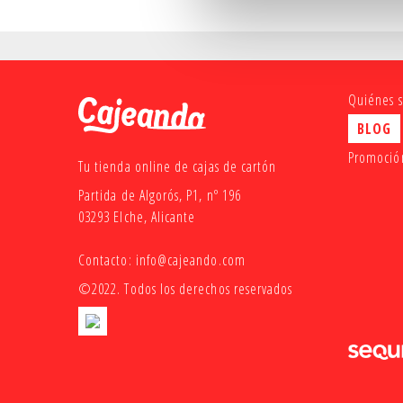
El segund
frase o c
Aquí te d
cajas en 
Quiénes 
industria
BLOG
Mejo
Promoción
Tu tienda online de cajas de cartón
Partida de Algorós, P1, nº 196
En Cajea
03293 Elche, Alicante
eficient
protegido
Contacto:
info@cajeando.com
Las
mejo
©2022. Todos los derechos reservados
riesgo de
y alto de 
en envíos
Si buscas
la seguri