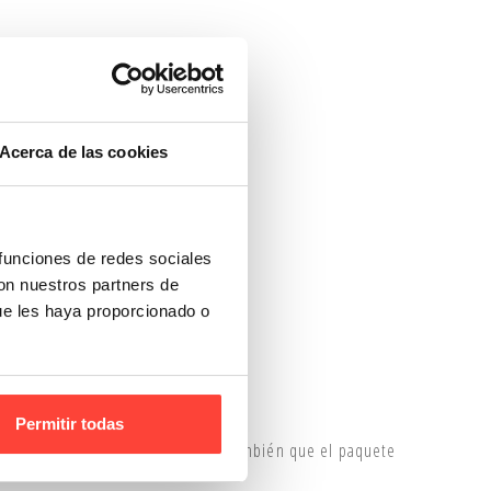
Acerca de las cookies
 funciones de redes sociales
con nuestros partners de
ue les haya proporcionado o
Permitir todas
lto para evitar transportar aire y también que el paquete