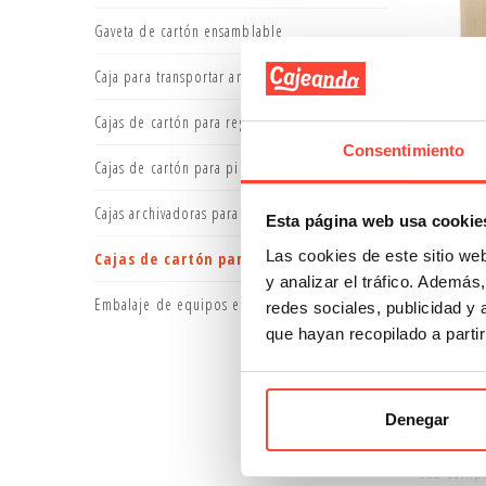
Gaveta de cartón ensamblable
Caja para transportar animales
Cajas de cartón para regalos
Consentimiento
Caja t
Cajas de cartón para piezas de coche
Cajas archivadoras para documentos
R
Esta página web usa cookie
Las cookies de este sitio we
Cajas de cartón para libros
y analizar el tráfico. Ademá
Embalaje de equipos electrónicos
redes sociales, publicidad y
que hayan recopilado a parti
Mostrando
Cuando qu
Denegar
El primer
sea compa