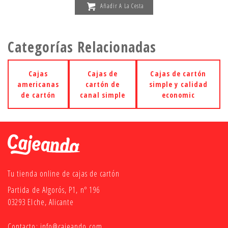
Añadir A La Cesta
Categorías Relacionadas
Cajas
Cajas de
Cajas de cartón
americanas
cartón de
simple y calidad
de cartón
canal simple
economic
Tu tienda online de cajas de cartón
Partida de Algorós, P1, nº 196
03293 Elche, Alicante
Contacto:
info@cajeando.com