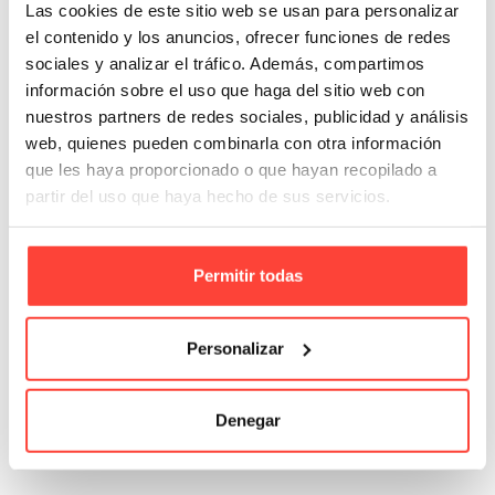
algún recuadro alusivo al calzado. Si esto puede ser un
Las cookies de este sitio web se usan para personalizar
impedimento, consúltanos antes de comprar veremos al detalle tu
el contenido y los anuncios, ofrecer funciones de redes
caso y buscaremos una opción adecuada a tus necesidades.
sociales y analizar el tráfico. Además, compartimos
información sobre el uso que haga del sitio web con
Combínalo con precinto, precintadora y otros accesorios que
nuestros partners de redes sociales, publicidad y análisis
encontrarás más abajo.
web, quienes pueden combinarla con otra información
que les haya proporcionado o que hayan recopilado a
Detalles del producto
partir del uso que haya hecho de sus servicios.
Trusted Shops Opiniones
Permitir todas
PRODUCTOS RELACIONADOS
Personalizar
No hay artículos
Denegar
VISTO RECIENTEMENTE