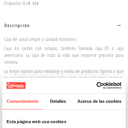
Etiquetas:
6 zd
,
6zd
Descripción
Caja de canal simple y calidad economic.
Caja de cartón con solapas, también llamada caja B1 o caja
americana. La caja de toda la vida que requiere precinto para
cerrarla.
La mejor opción para embalaje y envío de productos ligeros o que
no necesitan una protección extra, como ropa, peluches, cortinas,
artículos pequeños y poco pesados.
Usa esta caja para almacenar productos, hacer envíos a tus
clientes, proveedores o amigos.
Consentimiento
Detalles
Acerca de las cookies
Las cajas simples al mejor precio las encuentras en Cajeando.
Cumplen con las normativas AFCO y algunas referencias pueden
Esta página web usa cookies
llevar impreso la frase “Made in Spain”, flechas de posición o