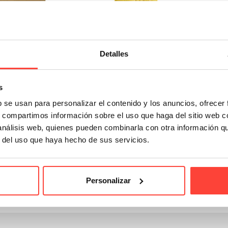
Detalles
e sobres acolchados
Pack de sobres acolchados
anal de Abeja
burbuja reciclada
s
38,65 €
19,93 €
b se usan para personalizar el contenido y los anuncios, ofrecer
esde
desde
s, compartimos información sobre el uso que haga del sitio web 
 análisis web, quienes pueden combinarla con otra información q
 1-2 de 2 artículo (s)
r del uso que haya hecho de sus servicios.
es de cartón para envíos
son una opción de
embalaje soste
 no sean frágiles. Incluso para aquellos productos con cierta rigidez y 
Personalizar
los
sobres de cartón rígido
son el mejor aliado para
documen
Lee mas
 a los sobres de cartón para mensajería
, harás tus envíos co