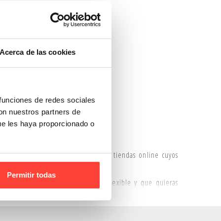
Acerca de las cookies
 funciones de redes sociales
con nuestros partners de
ue les haya proporcionado o
nible
para aquellos e-commerce y tiendas online cuyos
planos como láminas o cuadros.
Permitir todas
tos
o cualquier otro papel más flexible y que quieras
n seguridad y ahorrando en transporte, ya que reduces el