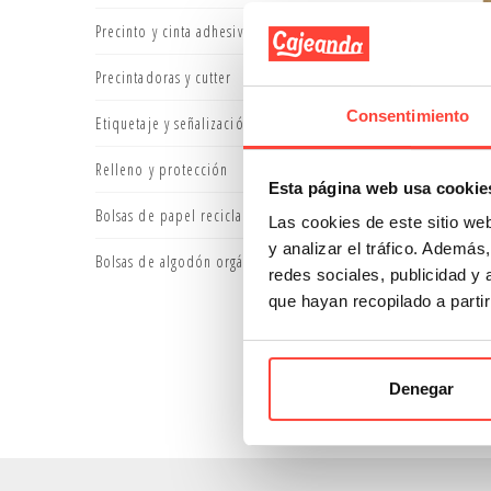
Precinto y cinta adhesiva
Precintadoras y cutter
Consentimiento
Etiquetaje y señalización
Pack d
Relleno y protección
P
Esta página web usa cookie
Bolsas de papel reciclado
Las cookies de este sitio we
d
y analizar el tráfico. Ademá
Bolsas de algodón orgánico
redes sociales, publicidad y
Mostrando
que hayan recopilado a parti
Los
sobr
productos
Denegar
Y si no, 
proteger.
Gracias