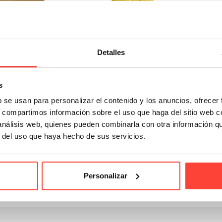
Detalles
e sobres acolchados
Pack de sobres acolchados
anal de Abeja
burbuja reciclada
s
38,65 €
19,93 €
b se usan para personalizar el contenido y los anuncios, ofrecer
esde
desde
s, compartimos información sobre el uso que haga del sitio web 
 análisis web, quienes pueden combinarla con otra información q
 1-2 de 2 artículo (s)
r del uso que haya hecho de sus servicios.
es de papel Kraft
constituyen una opción sostenible para el en
ables
.
Personalizar
ente los sobres de papel Kraft están
fabricados con pulpa virgen
Lee mas
como el color natural del papel, ese indiscutible tono marrón.