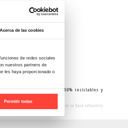
Acerca de las cookies
 funciones de redes sociales
con nuestros partners de
ue les haya proporcionado o
vío de tus productos ya que son
100% reciclables y
Permitir todas
aunque en la mayoría de las ocasiones se hace referencia