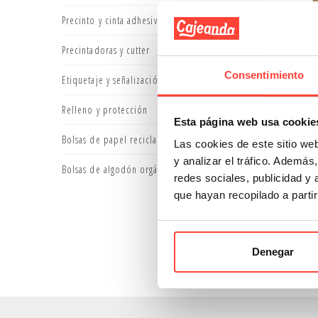
Precinto y cinta adhesiva
Precintadoras y cutter
Consentimiento
Etiquetaje y señalización
Pack d
Relleno y protección
P
Esta página web usa cookie
Bolsas de papel reciclado
Las cookies de este sitio we
d
y analizar el tráfico. Ademá
Bolsas de algodón orgánico
redes sociales, publicidad y
Mostrando
que hayan recopilado a parti
Los
sobr
reutiliz
Denegar
Estrictam
al Kraft 