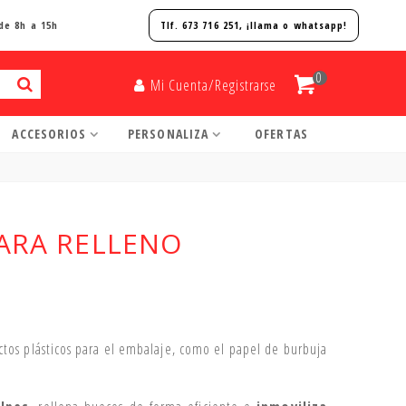
de 8h a 15h
Tlf. 673 716 251, ¡
llama o whatsapp!
0
Mi Cuenta/Registrarse
ACCESORIOS
PERSONALIZA
OFERTAS
PARA RELLENO
uctos plásticos para el embalaje, como el papel de burbuja