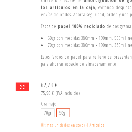
Ofrece una excelente
amortiguación de go
los artículos en la caja
, evitando desplaz
envíos delicados. Aporta seguridad, orden y una 
Tacos de
papel 100% reciclado
de dos gramaj
50gr con medidas 380mm x 190mm. 500m line
70gr con medidas 380mm x 190mm. 360m line
Estos fardos de papel para relleno se presenta
para ahorrar espacio de almacenamiento.
62,73 €
75,90 €
(IVA incluido)
Gramaje
70gr
50gr
Últimas unidades en stock
4 Artículos