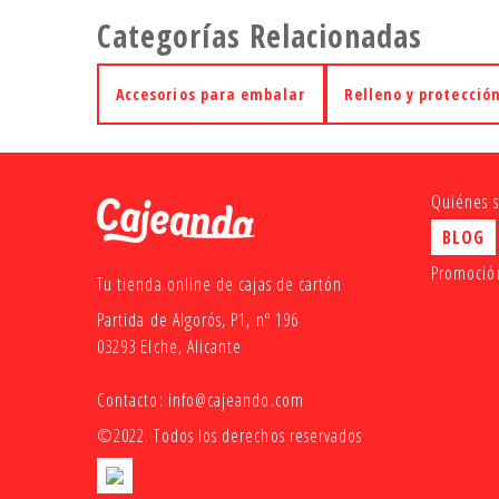
Categorías Relacionadas
Accesorios para embalar
Relleno y protecció
Quiénes 
BLOG
Promoción
Tu tienda online de cajas de cartón
Partida de Algorós, P1, nº 196
03293 Elche, Alicante
Contacto:
info@cajeando.com
©2022. Todos los derechos reservados