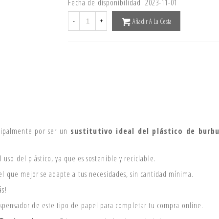
Fecha de disponibilidad:
2023-11-01
Añadir A La Cesta
-
+
ncipalmente por ser un
sustitutivo ideal del plástico de burbu
 uso del plástico, ya que es sostenible y reciclable.
 el que mejor se adapte a tus necesidades, sin cantidad mínima.
ás!
ispensador de este tipo de papel para completar tu compra online.