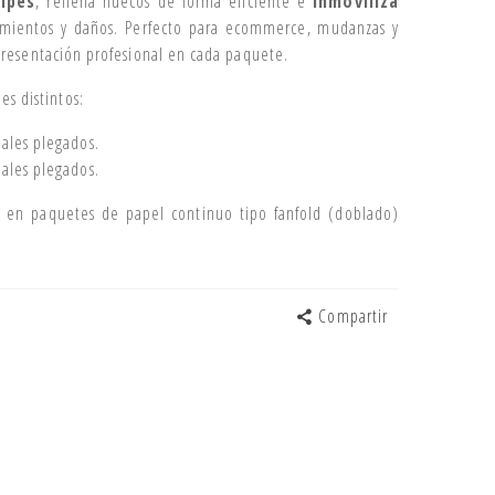
lpes
, rellena huecos de forma eficiente e
inmoviliza
amientos y daños. Perfecto para ecommerce, mudanzas y
presentación profesional en cada paquete.
es distintos:
ales plegados.
ales plegados.
n en paquetes de papel continuo tipo fanfold (doblado)
Compartir