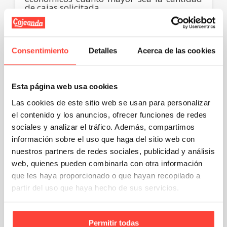
de cajas solicitada.
Cajas de cartón con características
especiales
Consentimiento
Detalles
Acerca de las cookies
¿Cuentas con promociones en las que
necesitas cajas de cartón especiales que
Esta página web usa cookies
den singularidad a tus productos?
Las cookies de este sitio web se usan para personalizar
Esa capacidad de
personalización
también
el contenido y los anuncios, ofrecer funciones de redes
es crucial al escoger a tu proveedor de cajas
sociales y analizar el tráfico. Además, compartimos
de cartón.
información sobre el uso que haga del sitio web con
Por ejemplo, en Cajeando tienes la
nuestros partners de redes sociales, publicidad y análisis
posibilidad de disponer de cajas y
web, quienes pueden combinarla con otra información
embalajes de
medidas especiales para
que les haya proporcionado o que hayan recopilado a
momentos concretos
, según tu estrategia
de negocio.
partir del uso que haya hecho de sus servicios.
Asimismo, podemos desarrollar
diseños de
lujo para ocasiones especiales
, eventos o
regalos en los que necesitas dar la imagen
Permitir todas