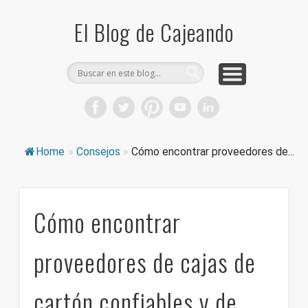
COMPRA CAJAS DE CARTÓN
CAJEANDO TIENDA
CURIOSIDADES
DICCIONARIO
PRODUCTOS
CONSEJOS
El Blog de Cajeando
Home
»
Consejos
»
Cómo encontrar proveedores de...
Cómo encontrar
proveedores de cajas de
cartón confiables y de