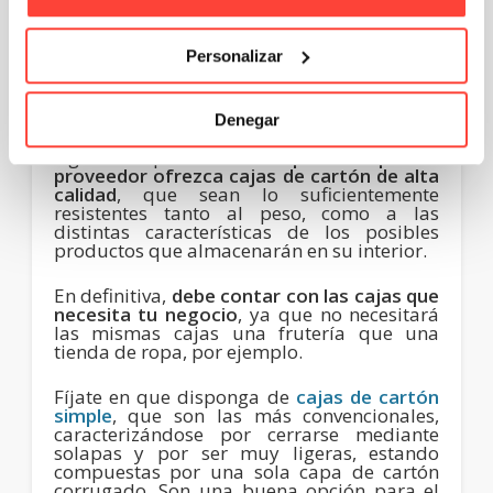
más distinguida y diferenciadora de tu
marca.
Personalizar
Cajas de cartón de alta calidad
Denegar
Confirmada la venta al por mayor, el
siguiente paso es
comprobar que el
proveedor ofrezca cajas de cartón de alta
calidad
, que sean lo suficientemente
resistentes tanto al peso, como a las
distintas características de los posibles
productos que almacenarán en su interior.
En definitiva,
debe contar con las cajas que
necesita tu negocio
, ya que no necesitará
las mismas cajas una frutería que una
tienda de ropa, por ejemplo.
Fíjate en que disponga de
cajas de cartón
simple
, que son las más convencionales,
caracterizándose por cerrarse mediante
solapas y por ser muy ligeras, estando
compuestas por una sola capa de cartón
corrugado. Son una buena opción para el