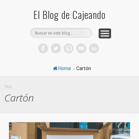
COMPRA CAJAS DE CARTÓN
CAJEANDO TIENDA
CURIOSIDADES
DICCIONARIO
PRODUCTOS
CONSEJOS
El Blog de Cajeando
Home
»
Cartón
TAG
Cartón