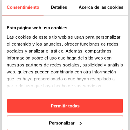
Consentimiento
Detalles
Acerca de las cookies
Empaquetado de productos: técnicas
Esta página web usa cookies
y tipos
Las cookies de este sitio web se usan para personalizar
el contenido y los anuncios, ofrecer funciones de redes
Conocer las claves para realizar un empaquetado de
sociales y analizar el tráfico. Además, compartimos
productos eficiente es esencial para asegurar la
información sobre el uso que haga del sitio web con
integridad de las mercancías, mejorar la experiencia …
nuestros partners de redes sociales, publicidad y análisis
Email
Compartir
web, quienes pueden combinarla con otra información
que les haya proporcionado o que hayan recopilado a
partir del uso que haya hecho de sus servicios.
Permitir todas
Personalizar