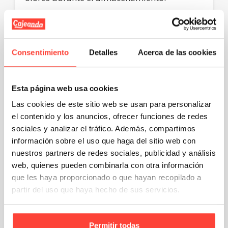
Organiza y clasifica
:
Es fundamental
organizar tus copas por
tipo, tamaño y fragilidad
. Te
Consentimiento
Detalles
Acerca de las cookies
recomendamos separar las piezas similares
con formas y tamaños, de modo que
puedas aprovechar mejor el espacio y
reducir el riesgo de choques entre ellas.
Esta página web usa cookies
Envuelve cada copa individualmente
:
Las cookies de este sitio web se usan para personalizar
el contenido y los anuncios, ofrecer funciones de redes
El
secreto para un embalaje seguro es
sociales y analizar el tráfico. Además, compartimos
envolver cada copa individualmente
. Utiliza
papel de burbujas para envolver toda la
información sobre el uso que haga del sitio web con
superficie de la copa. Comienza por la base
nuestros partners de redes sociales, publicidad y análisis
y ve subiendo hacia el borde, prestando
web, quienes pueden combinarla con otra información
especial atención al tallo de la copa, que es
lo más frágil. Para mayor protección,
que les haya proporcionado o que hayan recopilado a
puedes añadir una segunda capa de papel
partir del uso que haya hecho de sus servicios.
de burbujas.
Separa las copas con cartón o espuma
:
Permitir todas