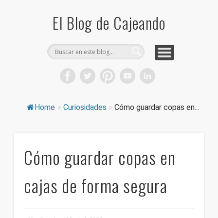
COMPRA CAJAS DE CARTÓN
CAJEANDO TIENDA
CURIOSIDADES
DICCIONARIO
PRODUCTOS
CONSEJOS
El Blog de Cajeando
Home
»
Curiosidades
»
Cómo guardar copas en...
Cómo guardar copas en
cajas de forma segura