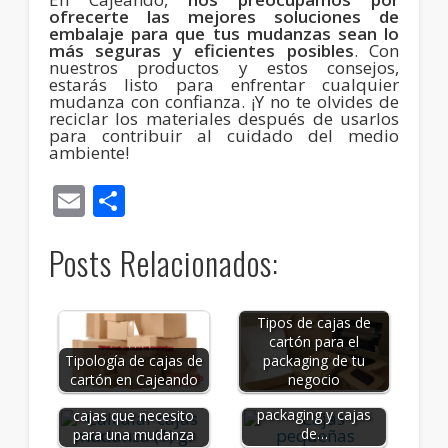
ofrecerte las mejores soluciones de
embalaje para que tus mudanzas sean lo
más seguras y eficientes posibles
. Con
nuestros productos y estos consejos,
estarás listo para enfrentar cualquier
mudanza con confianza. ¡Y no te olvides de
reciclar los materiales después de usarlos
para contribuir al cuidado del medio
ambiente!
Email
Compartir
Posts Relacionados:
Tipos de cajas de
cartón para el
Tipología de cajas de
packaging de tu
Descubre las
cartón en Cajeando
negocio
ventajas del
Cómo calcular las
packaging y cajas
cajas que necesito
de…
para una mudanza