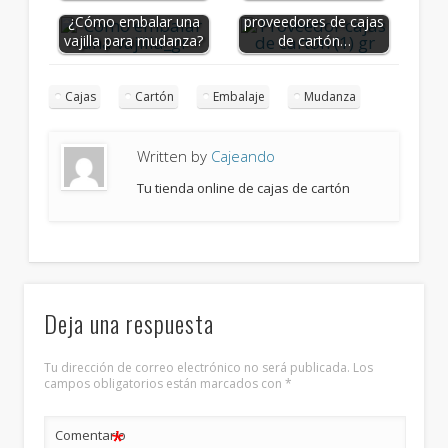
Cómo encontrar
¿Cómo embalar una
proveedores de cajas
vajilla para mudanza?
de cartón…
Cajas
Cartón
Embalaje
Mudanza
Written by
Cajeando
Tu tienda online de cajas de cartón
Deja una respuesta
Tu dirección de correo electrónico no será publicada.
Los
campos obligatorios están marcados con
*
*
Comentario