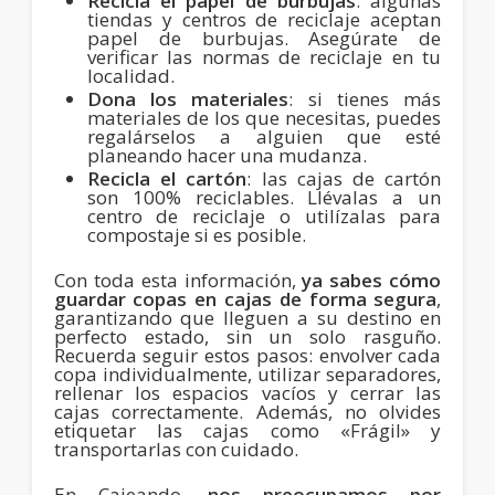
Recicla el papel de burbujas
: algunas
tiendas y centros de reciclaje aceptan
papel de burbujas. Asegúrate de
verificar las normas de reciclaje en tu
localidad.
Dona los materiales
: si tienes más
materiales de los que necesitas, puedes
regalárselos a alguien que esté
planeando hacer una mudanza.
Recicla el cartón
: las cajas de cartón
son 100% reciclables. Llévalas a un
centro de reciclaje o utilízalas para
compostaje si es posible.
Con toda esta información,
ya sabes cómo
guardar copas en cajas de forma segura
,
garantizando que lleguen a su destino en
perfecto estado, sin un solo rasguño.
Recuerda seguir estos pasos: envolver cada
copa individualmente, utilizar separadores,
rellenar los espacios vacíos y cerrar las
cajas correctamente. Además, no olvides
etiquetar las cajas como «Frágil» y
transportarlas con cuidado.
En Cajeando,
nos preocupamos por