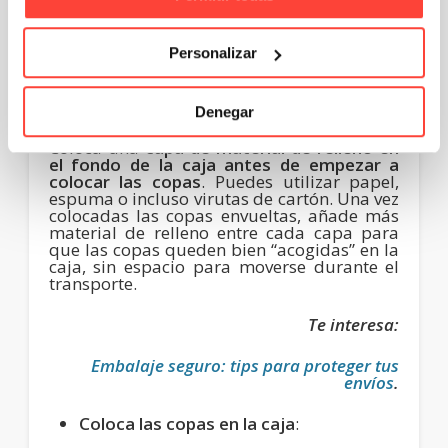
Si vas a guardar varias copas en una misma
caja,
coloca separadores de cartón o
espuma entre ellas
. Esto evitará que se
Personalizar
golpeen entre sí durante el transporte.
Relleno y protección interna
:
Denegar
Coloca una
capa de material de relleno en
el fondo de la caja antes de empezar a
colocar las copas
. Puedes utilizar papel,
espuma o incluso virutas de cartón. Una vez
colocadas las copas envueltas, añade más
material de relleno entre cada capa para
que las copas queden bien “acogidas” en la
caja, sin espacio para moverse durante el
transporte.
Te interesa:
Embalaje seguro: tips para proteger tus
envíos
.
Coloca las copas en la caja
: