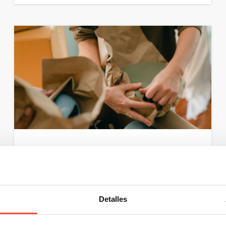
¿Cómo embalar una vajilla para
mudanza?
Cuando afrontas una mudanza, hay una serie de
Detalles
artículos que, por su fragilidad, precisan de un cuidado
especial para evitar riesgos durante …