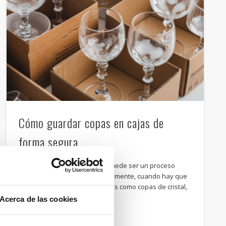
Cómo guardar copas en cajas de
forma segura
Como sabrás, una mudanza puede ser un proceso
realmente estresante, especialmente, cuando hay que
transportar objetos muy frágiles como copas de cristal,
…
Acerca de las cookies
Email
Compartir