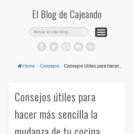
COMPRA CAJAS DE CARTÓN
CAJEANDO TIENDA
CURIOSIDADES
DICCIONARIO
PRODUCTOS
CONSEJOS
El Blog de Cajeando
Home
»
Consejos
»
Consejos útiles para hacer...
Consejos útiles para
hacer más sencilla la
mudanza de tu cocina