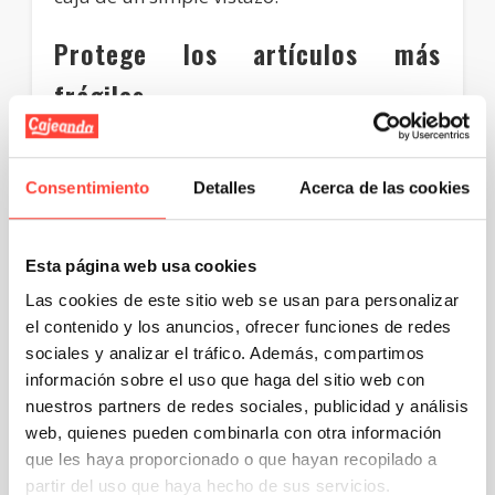
Protege los artículos más
frágiles
Debes
guardar perfectamente protegidos
los artículos más frágiles
, ya que de lo
contrario, te aseguramos que cuando
Consentimiento
Detalles
Acerca de las cookies
llegues a tu nuevo hogar se habrán roto.
Para ello,
utiliza
cajas de cartón con canal
doble
, que son las más resistentes y se
Esta página web usa cookies
muestran como la mejor opción para
transportar objetos muy delicados que
Las cookies de este sitio web se usan para personalizar
precisen de la máxima protección posible.
el contenido y los anuncios, ofrecer funciones de redes
sociales y analizar el tráfico. Además, compartimos
Cuando hayas llenado la caja,
protege los
información sobre el uso que haga del sitio web con
artículos con
plástico de burbujas
o con
relleno protector de panal de abeja
, para
nuestros partners de redes sociales, publicidad y análisis
evitar cualquier mínimo riesgo.
web, quienes pueden combinarla con otra información
que les haya proporcionado o que hayan recopilado a
Realiza la mudanza de tu
partir del uso que haya hecho de sus servicios.