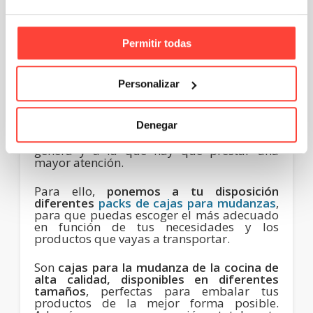
cocina con las cajas de
Permitir todas
cartón de Cajeando
Personalizar
En
Cajeando queremos ayudarte y
ponértelo fácil para hacer la mudanza de
tu cocina
, ya que sabemos que es la zona
Denegar
de la casa que más quebraderos de cabeza
genera y a la que hay que prestar una
mayor atención.
Para ello,
ponemos a tu disposición
diferentes
packs de cajas para mudanzas
,
para que puedas escoger el más adecuado
en función de tus necesidades y los
productos que vayas a transportar.
Son
cajas para la mudanza de la cocina de
alta calidad, disponibles en diferentes
tamaños
, perfectas para embalar tus
productos de la mejor forma posible.