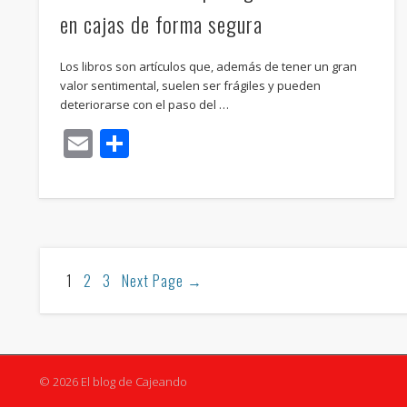
en cajas de forma segura
Los libros son artículos que, además de tener un gran
valor sentimental, suelen ser frágiles y pueden
deteriorarse con el paso del …
Email
Compartir
1
2
3
Next Page
→
© 2026 El blog de Cajeando