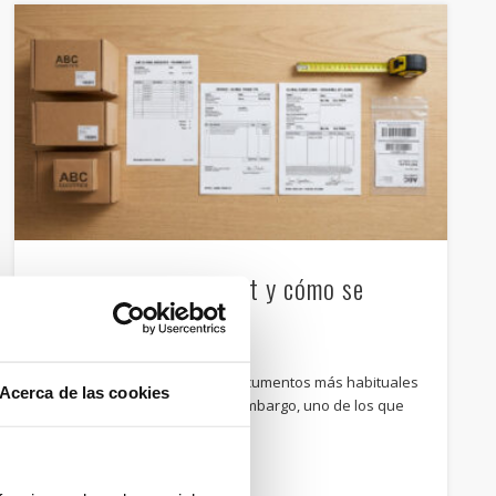
Qué es un packing list y cómo se
rellena
El packing list es uno de los documentos más habituales
Acerca de las cookies
en el comercio exterior y, sin embargo, uno de los que
más …
Email
Compartir