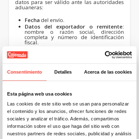
datos para ser válido ante las autoridades
aduaneras:
Fecha
del envío.
Datos del exportador o remitente
:
nombre o razón social, dirección
completa y número de identificación
fiscal.
Datos del importador o destinatario
:
nombre o razón social, dirección
completa y número de identificación
fiscal.
Número de la factura comercial
Consentimiento
Detalles
Acerca de las cookies
asociada al envío.
Descripción detallada de cada
producto
incluido en el envío.
Cantidad de unidades
por producto y
Esta página web usa cookies
por bulto.
Las cookies de este sitio web se usan para personalizar
Peso bruto y neto
de cada bulto.
el contenido y los anuncios, ofrecer funciones de redes
Dimensiones
de cada bulto (largo,
ancho y alto).
sociales y analizar el tráfico. Además, compartimos
Numero total de bultos
que forman el
información sobre el uso que haga del sitio web con
envío.
nuestros partners de redes sociales, publicidad y análisis