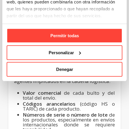
web, quienes pueden combinarla con otra información
Toda la información declarada en el
packing list tiene valor legal de declaración
que les haya proporcionado o que hayan recopilado a
jurada, por lo que debe ser exacta y
partir del uso que haya hecho de sus servicios.
coincidir con el contenido real del envío.
Campos opcionales
Permitir todas
recomendados
Personalizar
Además de los campos obligatorios, es
Denegar
recomendable incluir información adicional
que facilite el trabajo de los distintos
agentes implicados en la cadena logística:
Valor comercial
de cada bulto y del
total del envío.
Códigos arancelarios
(código HS o
TARIC) de cada producto.
Números de serie o número de lote
de
los productos, especialmente en envíos
internacionales donde se requiere