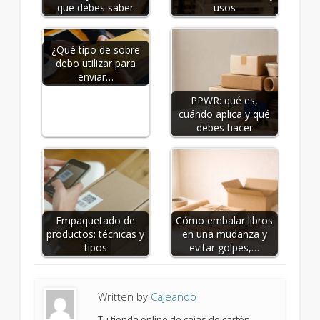
que debes saber
usos
¿Qué tipo de sobre
debo utilizar para
enviar…
PPWR: qué es,
cuándo aplica y qué
debes hacer
Empaquetado de
Cómo embalar libros
productos: técnicas y
en una mudanza y
tipos
evitar golpes,…
Written by
Cajeando
Tu tienda online de cajas de cartón