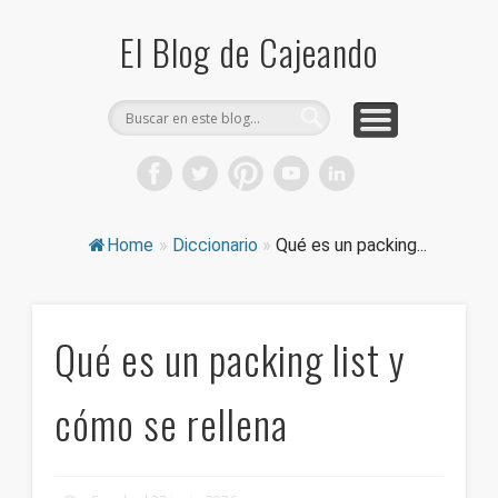
COMPRA CAJAS DE CARTÓN
CAJEANDO TIENDA
CURIOSIDADES
DICCIONARIO
PRODUCTOS
CONSEJOS
El Blog de Cajeando
Home
»
Diccionario
»
Qué es un packing...
Qué es un packing list y
cómo se rellena