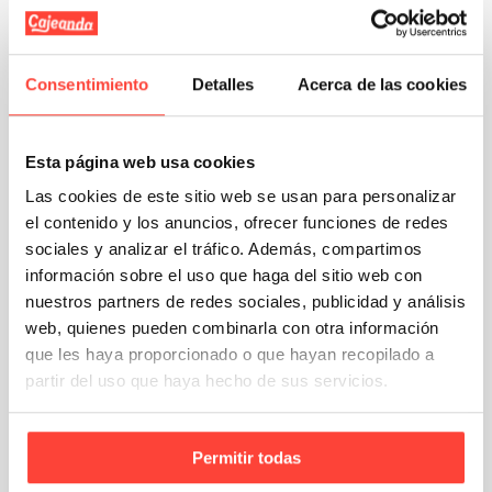
Fija la carga
Consentimiento
Detalles
Acerca de las cookies
Después de colocarla,
es fundamental
asegurar la mercancía para evitar
movimientos durante el transporte
. Esto
se puede lograr mediante métodos como
el
flejado
, el uso de
film estirable
o la
Esta página web usa cookies
colocación de
cantoneras
.
Las cookies de este sitio web se usan para personalizar
el contenido y los anuncios, ofrecer funciones de redes
Echa un vistazo a este artículo en el que te
contamos
qué es el flejado y cómo hacerlo
sociales y analizar el tráfico. Además, compartimos
correctamente
, ya que se trata de una
información sobre el uso que haga del sitio web con
técnica muy efectiva para sujetar las cajas
al palet.
nuestros partners de redes sociales, publicidad y análisis
web, quienes pueden combinarla con otra información
Almacenamiento o transporte
que les haya proporcionado o que hayan recopilado a
partir del uso que haya hecho de sus servicios.
Por último,
el palet se almacena o se carga
en un camión o contenedor para su
transporte
. La paletización permite apilar
Permitir todas
varios palets de manera segura,
optimizando el espacio disponible en