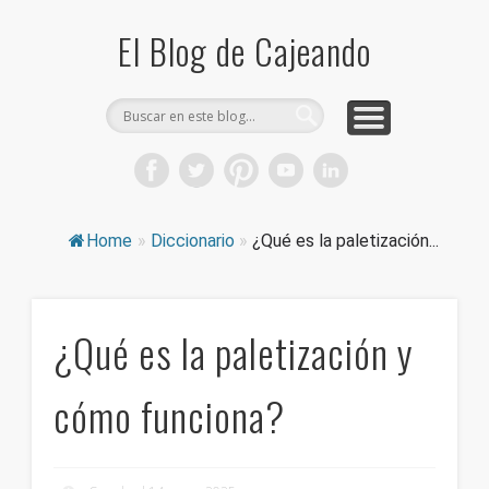
COMPRA CAJAS DE CARTÓN
CAJEANDO TIENDA
CURIOSIDADES
DICCIONARIO
PRODUCTOS
CONSEJOS
El Blog de Cajeando
Home
»
Diccionario
»
¿Qué es la paletización...
¿Qué es la paletización y
cómo funciona?