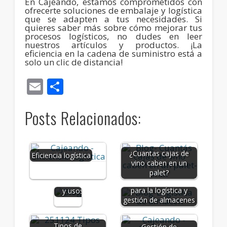
En Cajeando, estamos comprometidos con
ofrecerte soluciones de embalaje y logística
que se adapten a tus necesidades. Si
quieres saber más sobre cómo mejorar tus
procesos logísticos, no dudes en leer
nuestros artículos y productos. ¡La
eficiencia en la cadena de suministro está a
solo un clic de distancia!
Email
Compartir
Posts Relacionados:
Tipos de
¿Cuantas cajas de
Eficiencia logística
palets:
vino caben en un
medidas,
palet?
Mejores prácticas
materiales
para la logística y
y usos
gestión de almacenes
Tipos de
Gestión de