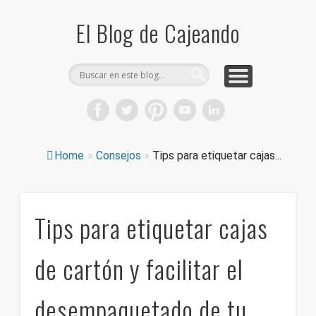
COMPRA CAJAS DE CARTÓN
CAJEANDO TIENDA
CURIOSIDADES
DICCIONARIO
PRODUCTOS
CONSEJOS
El Blog de Cajeando
Home
»
Consejos
»
Tips para etiquetar cajas...
Tips para etiquetar cajas
de cartón y facilitar el
desempaquetado de tu