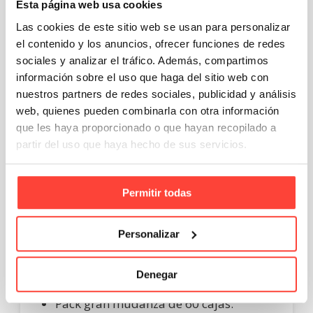
Esta página web usa cookies
las cajas adecuadas al realizar una
mudanza, por ello,
en Cajeando podrás
Las cookies de este sitio web se usan para personalizar
escoger entre diferentes
packs de cajas
para mudanzas
en función de tus
el contenido y los anuncios, ofrecer funciones de redes
necesidades, haciéndote con el que más te
sociales y analizar el tráfico. Además, compartimos
convenga en función de los productos que
información sobre el uso que haga del sitio web con
tengas que empaquetar.
nuestros partners de redes sociales, publicidad y análisis
Todos nuestros packs
incluyen cajas de
web, quienes pueden combinarla con otra información
cartón para mudanzas, rollos de precinto,
que les haya proporcionado o que hayan recopilado a
rollos de plástico de burbujas, etiquetas
adhesivas FRÁGIL y etiquetas para
partir del uso que haya hecho de sus servicios.
organizar las cajas
, por lo que con ellos
dispondrás de todo lo necesario para hacer
tu mudanza, sin tener que preocuparte de
nada. Tienes seis packs para mudanzas del
Permitir todas
hogar y otros tres packs para mudanzas de
oficina.
Personalizar
Pack básico de 16 cajas.
Pack mediano de 21 cajas.
Pack grande de 26 cajas.
Denegar
Pack extra grande de 40 cajas.
Pack gran mudanza de 60 cajas.