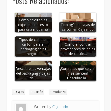
Posts Relacionados:
Cómo calcular las
Tipología de cajas de
cajas que necesito
cartón en Cajeando
para una mudanza
Tipos de cajas de
cartón para el
Cómo encontrar
packaging de tu
proveedores de cajas
negocio
de cartón…
Descubre las ventajas
¡Sorpresas que se ven
del packaging y cajas
y se sienten!
de…
Descubre la…
Cajas
Cartón
Mudanza
Written by
Cajeando