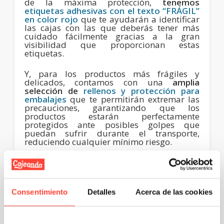
de la máxima protección,
tenemos
etiquetas adhesivas con el texto “FRÁGIL”
en color rojo
que te ayudarán a identificar
las cajas con las que deberás tener más
cuidado fácilmente gracias a la gran
visibilidad que proporcionan estas
etiquetas.
Y, para los productos más frágiles y
delicados, contamos con una
amplia
selección de
rellenos y protección para
embalajes
que te permitirán extremar las
precauciones, garantizando que los
productos estarán perfectamente
protegidos ante posibles golpes que
puedan sufrir durante el transporte,
reduciendo cualquier mínimo riesgo.
Tenemos las cajas para
mudanza que necesitas
Consentimiento
Detalles
Acerca de las cookies
Sabemos lo importante que es contar con