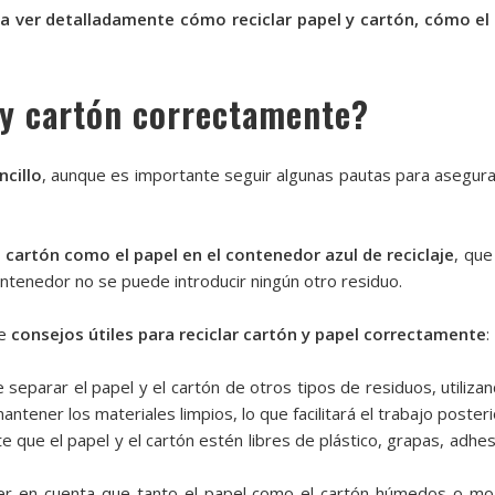
 ver detalladamente cómo reciclar papel y cartón, cómo el p
 y cartón correctamente?
ncillo
, aunque es importante seguir algunas pautas para asegur
cartón como el papel en el contenedor azul de reciclaje
, que
ntenedor no se puede introducir ningún otro residuo.
de
consejos útiles para reciclar cartón y papel correctamente
:
 separar el papel y el cartón de otros tipos de residuos, utiliz
tener los materiales limpios, lo que facilitará el trabajo posterio
te que el papel y el cartón estén libres de plástico, grapas, adh
er en cuenta que tanto el papel como el cartón húmedos o moj