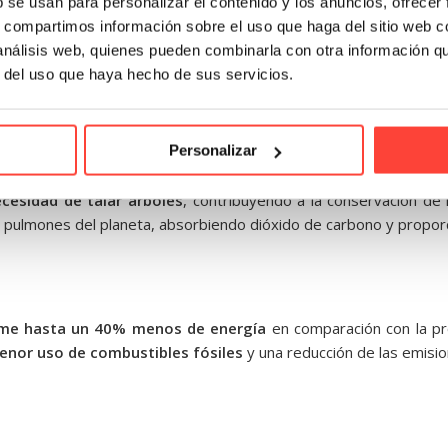
timo, la pulpa limpia se transforma en hojas de papel o rollos 
b se usan para personalizar el contenido y los anuncios, ofrecer
so.
s, compartimos información sobre el uso que haga del sitio web 
 análisis web, quienes pueden combinarla con otra información q
 de reciclar papel y cartón
r del uso que haya hecho de sus servicios.
aturales
Personalizar
ecesidad de talar árboles
, contribuyendo a la conservación de 
s pulmones del planeta, absorbiendo dióxido de carbono y propo
sume hasta un 40% menos de energía
en comparación con la pro
enor uso de combustibles fósiles
y una reducción de las emisi