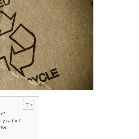
te?
l y cartón?
rtón