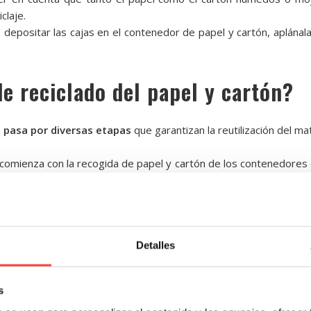
claje.
 depositar las cajas en el contenedor de papel y cartón, aplánalas
e reciclado del papel y cartón?
n pasa por diversas etapas
que garantizan la reutilización del ma
 comienza con la recogida de papel y cartón de los contenedores d
 reciclaje, los materiales se clasifican según su calidad y tipo.
 o el de periódico.
 se trituran y posteriormente se mezclan con agua para formar u
Detalles
zas.
 la pulpa se somete a un proceso de limpieza para eliminar tintas
refina para obtener una textura adecuada y se blanquea si es n
s
ducir el impacto ambiental.