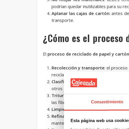
podrían quedar inutilizables para su reci
Aplanar las cajas de cartón
: antes de
transporte.
¿Cómo es el proceso d
El
proceso de reciclado de papel y cartó
Recolección y transporte
: el proceso
reciclaje.
Clasificación
: una vez en la planta de
otros tipos de papel, como el de oficina
Tritura y pulpa
: el papel y el cartón
Consentimiento
las fibras de celulosa y eliminar impure
Limpieza y desintegración de tintas
:
Refinación y blanqueo
: la pulpa se 
Esta página web usa cookie
mantener la pulpa sin blanquear para re