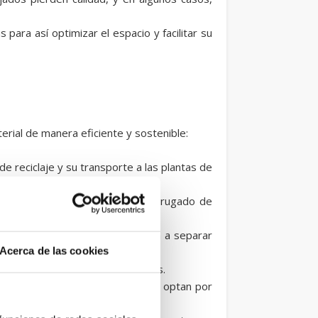
 para así optimizar el espacio y facilitar su
terial de manera eficiente y sostenible:
e reciclaje y su transporte a las plantas de
 Esto incluye separar el cartón corrugado de
na pasta llamada pulpa, que ayuda a separar
Acerca de las cookies
, adhesivos y otros contaminantes.
ecesario, aunque muchas empresas optan por