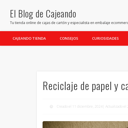
El Blog de Cajeando
Facebook
Twitter
Pinterest
Youtube
LinkedIn
Tu tienda online de cajas de cartón y especialista en embalaje ecommer
CAJEANDO TIENDA
CONSEJOS
CURIOSIDADES
Reciclaje de papel y c
Creado el 11 diciembre, 2024| Actualizado e