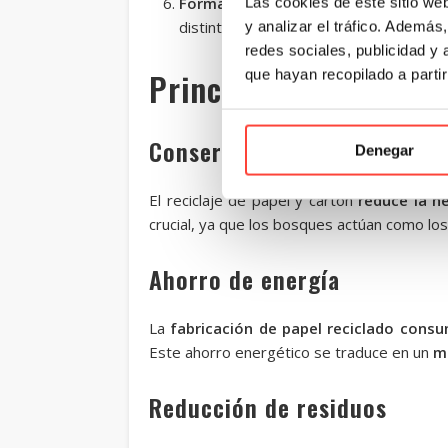
Formación de nuevas hojas
: por úl
Las cookies de este sitio we
distintos formatos para su posterior u
y analizar el tráfico. Ademá
redes sociales, publicidad y
Principales beneficios
que hayan recopilado a parti
Conservación de recursos n
Denegar
El reciclaje de papel y cartón
reduce la n
crucial, ya que los bosques actúan como lo
Ahorro de energía
La
fabricación de papel reciclado con
Este ahorro energético se traduce en un
m
Reducción de residuos