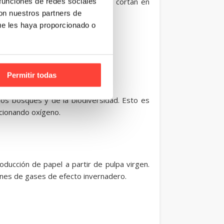
de cartón que luego se secan y se cortan en
 funciones de redes sociales
con nuestros partners de
ue les haya proporcionado o
Permitir todas
los bosques y de la biodiversidad. Esto es
rcionando oxígeno.
ducción de papel a partir de pulpa virgen.
ones de gases de efecto invernadero.