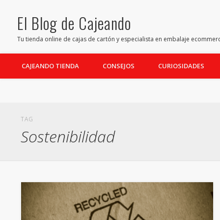
El Blog de Cajeando
Facebook
Twitter
Pinterest
Youtube
LinkedIn
Tu tienda online de cajas de cartón y especialista en embalaje ecommer
CAJEANDO TIENDA
CONSEJOS
CURIOSIDADES
TAG
Sostenibilidad