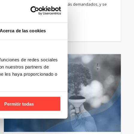
están en auge, cada vez son más demandados, y se
muestran como una …
Email
Compartir
Acerca de las cookies
 funciones de redes sociales
con nuestros partners de
ue les haya proporcionado o
Permitir todas