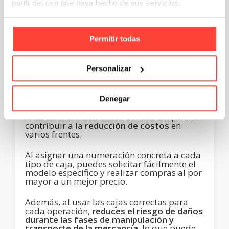
partir del uso que haya hecho de sus servicios.
Al tener una referencia clara y
estandarizada para cada tipo de caja,
puedes
comunicarte con proveedores y
clientes de forma mucho más rápida y
Permitir todas
clara
, por lo que conseguirás ahorrar
mucho tiempo en la emisión o recepción de
pedidos, así como evitar todo tipo de
errores y malentendidos.
Personalizar
Reducción de costes
Denegar
Usar la codificación FEFCO también puede
contribuir a la
reducción de costos
en
varios frentes.
Al asignar una numeración concreta a cada
tipo de caja, puedes solicitar fácilmente el
modelo específico y realizar compras al por
mayor a un mejor precio.
Además, al usar las cajas correctas para
cada operación,
reduces el riesgo de daños
durante las fases de manipulación y
transporte de la mercancía
, lo que puede