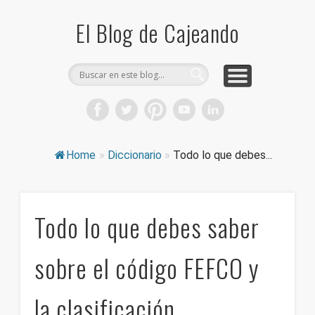
COMPRA CAJAS DE CARTÓN
CAJEANDO TIENDA
CURIOSIDADES
DICCIONARIO
PRODUCTOS
CONSEJOS
El Blog de Cajeando
Home
»
Diccionario
»
Todo lo que debes...
Todo lo que debes saber
sobre el código FEFCO y
la clasificación