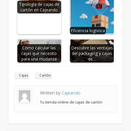
Tipología de cajas de
cartón en Cajeando
Eficiencia logística
Cómo calcular las
Descubre las ventajas
cajas que necesito
del packaging y cajas
para una mudanza
de…
Cajas
Cartón
Written by
Cajeando
Tu tienda online de cajas de cartón