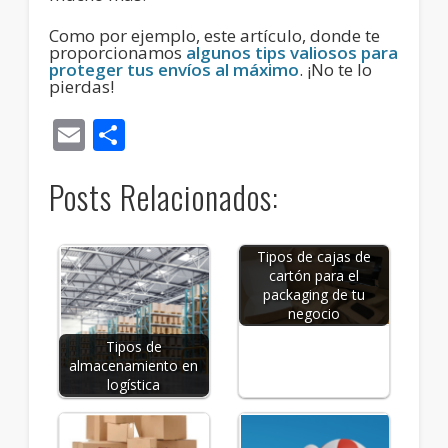
Como por ejemplo, este artículo, donde te
proporcionamos
algunos tips valiosos para
proteger tus envíos al máximo
. ¡No te lo
pierdas!
Email
Compartir
Posts Relacionados:
Tipos de cajas de
cartón para el
packaging de tu
negocio
Tipos de
almacenamiento en
logística