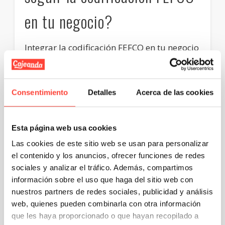
en tu negocio?
Integrar la codificación FEFCO en tu negocio
no solo
simplifica la comunicación y el
proceso de selección de cajas
, sino que
también
ofrece una serie de beneficios
tangibles que pueden mejorar tu eficiencia
operativa y, en última instancia, tu
Consentimiento
Detalles
Acerca de las cookies
rentabilidad
.
A continuación,
te explicamos por qué
deberías considerar implementar esta
Esta página web usa cookies
codificación:
Las cookies de este sitio web se usan para personalizar
el contenido y los anuncios, ofrecer funciones de redes
Eficiencia y ahorro de tiempo
sociales y analizar el tráfico. Además, compartimos
información sobre el uso que haga del sitio web con
Uno de los mayores beneficios de usar los
nuestros partners de redes sociales, publicidad y análisis
códigos FEFCO es, sin duda, la gran ventaja
que ofrecen en cuanto a la
optimización y
web, quienes pueden combinarla con otra información
eficiencia de los procesos del negocio
.
que les haya proporcionado o que hayan recopilado a