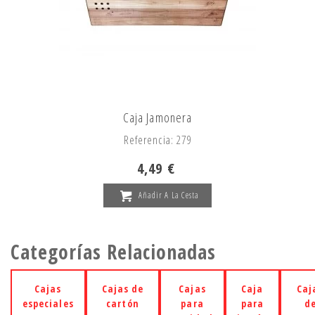
Caja Jamonera
Referencia: 279
4,49 €
Añadir A La Cesta
Categorías Relacionadas
Cajas
Cajas de
Cajas
Caja
Caj
especiales
cartón
para
para
d