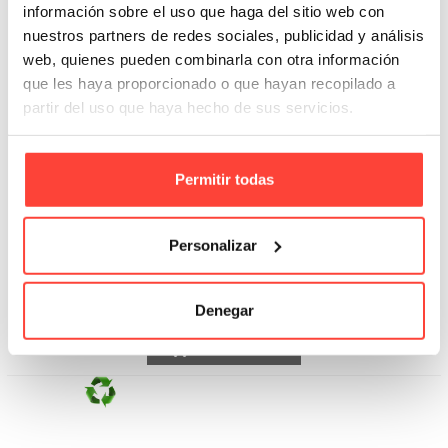
información sobre el uso que haga del sitio web con
nuestros partners de redes sociales, publicidad y análisis
web, quienes pueden combinarla con otra información
que les haya proporcionado o que hayan recopilado a
partir del uso que haya hecho de sus servicios.
Permitir todas
Estuche 1 botella, canal simple
Personalizar
Referencia: 6018
1,84 €
Denegar
Añadir A La Cesta