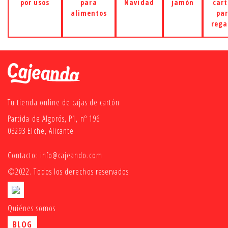
por usos
para
Navidad
jamón
car
alimentos
pa
rega
Tu tienda online de cajas de cartón
Partida de Algorós, P1, nº 196
03293 Elche, Alicante
Contacto:
info@cajeando.com
©2022. Todos los derechos reservados
Quiénes somos
BLOG