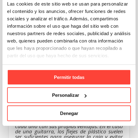
Las cookies de este sitio web se usan para personalizar
el contenido y los anuncios, ofrecer funciones de redes
Aquí te dejamos una serie de
recomendaciones para un embalaje
sociales y analizar el tráfico. Además, compartimos
seguro
de tu guitarra
:
información sobre el uso que haga del sitio web con
nuestros partners de redes sociales, publicidad y análisis
Elige una caja resistente
: si no tienes
web, quienes pueden combinarla con otra información
una caja específica para guitarras,
asegúrate de que la caja de cartón sea
que les haya proporcionado o que hayan recopilado a
lo suficientemente fuerte para soportar
partir del uso que haya hecho de sus servicios.
el peso y los golpes.
Refuerza la caja
: si la caja es grande,
considera la posibilidad de
usar flejes
para añadir un plus de
Permitir todas
resistencia.
¿
Qué es un fleje, tipos y usos en embalaje
?
Personalizar
El fleje es un material utilizado para reforzar
cajas y paquetes, especialmente aquellos que
Denegar
son grandes o pesados. Existen diferentes
tipos, como los de plástico, metal y poliéster,
cada uno con sus propias ventajas. En el caso
de una guitarra, los flejes de plástico suelen
ser suficientes para asegurar la caja y evitar