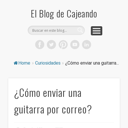
COMPRA CAJAS DE CARTÓN
CAJEANDO TIENDA
CURIOSIDADES
DICCIONARIO
PRODUCTOS
CONSEJOS
El Blog de Cajeando
Home
»
Curiosidades
»
¿Cómo enviar una guitarra...
¿Cómo enviar una
guitarra por correo?