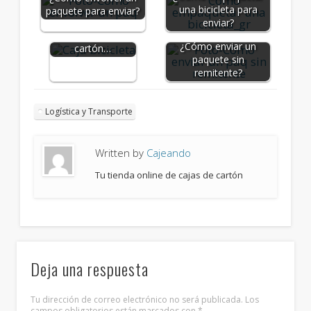
¿Cuánto peso
una bicicleta para
paquete para enviar?
puede soportar
enviar?
las cajas de
¿Cómo enviar un
cartón…
paquete sin
remitente?
Logística y Transporte
Written by
Cajeando
Tu tienda online de cajas de cartón
Deja una respuesta
Tu dirección de correo electrónico no será publicada.
Los
campos obligatorios están marcados con
*