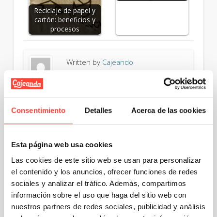
Reciclaje de papel y
cartón: beneficios y
procesos
Written by
Cajeando
Tu tienda online de cajas de cartón
Consentimiento
Detalles
Acerca de las cookies
8 Responses to "Estuche para gafas de sol"
Esta página web usa cookies
Las cookies de este sitio web se usan para personalizar
el contenido y los anuncios, ofrecer funciones de redes
sociales y analizar el tráfico. Además, compartimos
Sergio
información sobre el uso que haga del sitio web con
dice:
22 octubre, 2015 a las 1:29 pm
nuestros partners de redes sociales, publicidad y análisis