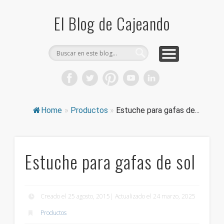
COMPRA CAJAS DE CARTÓN
CAJEANDO TIENDA
CURIOSIDADES
DICCIONARIO
PRODUCTOS
CONSEJOS
El Blog de Cajeando
Home
»
Productos
»
Estuche para gafas de...
Estuche para gafas de sol
Creado el 25 agosto, 2015| Actualizado el 24 marzo, 2025
Productos