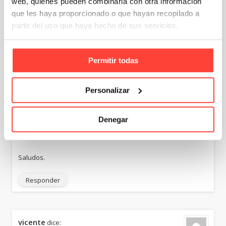
web, quienes pueden combinarla con otra información
Hola querría saber precio y qué cantidad podría
que les haya proporcionado o que hayan recopilado a
comprar?
partir del uso que haya hecho de sus servicios.
Responder
Permitir todas
RAUL
dice:
Personalizar
26 octubre, 2015 a las 8:44 am
Buenos días necesitaría precio de vuestra caja de
Denegar
cartón para gafas con logotipo incorporado.
Necesitaría precio para un primer pedido de 100 cajas.
Saludos.
Responder
vicente
dice: