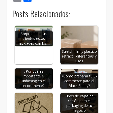
Posts Relacionados:
Sorprende a tus
clientes estas
navidades con los…
Stretch film y plástico
retráctil: diferencias y
usos
¿Por qué es
importante el
¿Cómo preparar tu E-
unboxing en el
commerce para el
ecommerce?
Black Friday?
Tipos de cajas de
cartón para el
packaging de tu
negocio