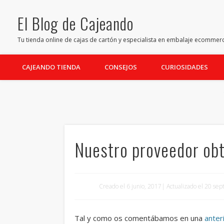
El Blog de Cajeando
Facebook
Twitter
Pinterest
Youtube
LinkedIn
Tu tienda online de cajas de cartón y especialista en embalaje ecommer
CAJEANDO TIENDA
CONSEJOS
CURIOSIDADES
Nuestro proveedor obt
Creado el 6 junio, 2017| Actualizado el 20 s
Tal y como os comentábamos en una
anter