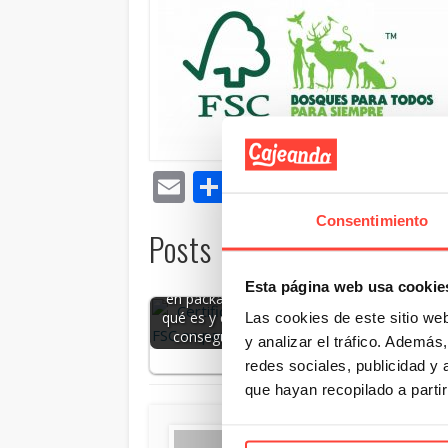
Email
Compartir
Consentimiento
Posts Relacionados:
O
Certificación FSC
Packaging
Esta página web usa cookie
en packaging:
sostenible:
qué es y cómo
significado y
Las cookies de este sitio we
conseguirla
ejemplos
y analizar el tráfico. Ademá
redes sociales, publicidad y
que hayan recopilado a parti
Written by
Cajeando