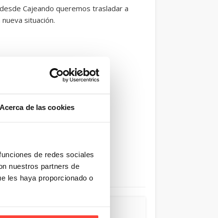
e desde Cajeando queremos trasladar a
nueva situación.
Acerca de las cookies
 funciones de redes sociales
trar
s de
con nuestros partners de
rtón…
ue les haya proporcionado o