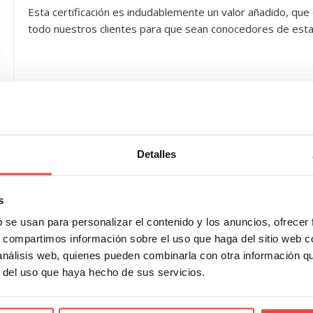
Esta certificación es indudablemente un valor añadido, qu
todo nuestros clientes para que sean conocedores de esta 
Reciclaje
Detalles
de papel y
cartón:
bteniendo
beneficios
el FSC en
s
y
nuestras
procesos
cajas
b se usan para personalizar el contenido y los anuncios, ofrecer
Cómo encon
Reciclado de
proveedore
s, compartimos información sobre el uso que haga del sitio web 
tubos de cartón
cajas de ca
 análisis web, quienes pueden combinarla con otra información q
r del uso que haya hecho de sus servicios.