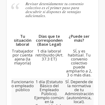
Revisar detenidamente tu
convenio
colectivo
es el primer paso para
descubrir si dispones de ventajas
adicionales.
Tu
Días que te
¿Puede ser
situación
corresponden
más?
laboral
(Base Legal)
Trabajador
1 día laboral
SÍ, y es
por cuenta
retribuido
(Art.
habitual.
Tu
ajena
(la
37.3 ET)
convenio
mayoría)
colectivo
puede
ampliarlo a 2,
3 o más días.
Funcionario
1 día
(Estatuto
SÍ.
Depende de
o empleado
Básico del
la normativa
público
Empleado
de tu
Público).
Administración
Ejemplo común:
(autonómica,
en la
local).