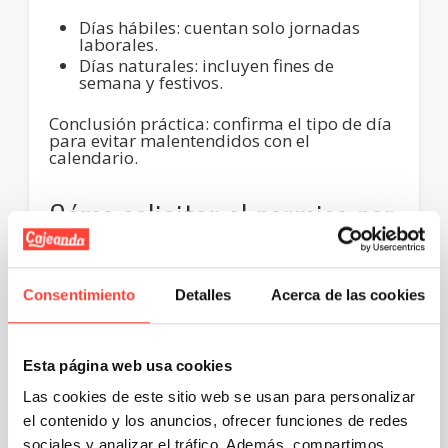
Días hábiles
: cuentan solo jornadas
laborales.
Días naturales
: incluyen fines de
semana y festivos.
Conclusión práctica
: confirma el tipo de día
para evitar malentendidos con el
calendario.
Cómo solicitar el permiso por
mudanza y qué
Consentimiento
Detalles
Acerca de las cookies
documentación presentar
Esta página web usa cookies
Una vez claro cuántos días pueden
corresponder, el siguiente paso es gestionar
Las cookies de este sitio web se usan para personalizar
el permiso correctamente.
Solicitarlo bien
evita malentendidos, descuentos indebidos
el contenido y los anuncios, ofrecer funciones de redes
o rechazos
.
sociales y analizar el tráfico. Además, compartimos