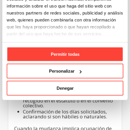
información sobre el uso que haga del sitio web con
Cuándo y cómo comunicar la mudanza a
nuestros partners de redes sociales, publicidad y análisis
web, quienes pueden combinarla con otra información
la empresa
que les haya proporcionado o que hayan recopilado a
partir del uso que haya hecho de sus servicios.
En primer lugar,
avisa con antelación
siempre que sea posible. Aunque no existe
un plazo único fijado por ley,
la
comunicación previa demuestra buena fe
y
Permitir todas
facilita la organización del equipo.
Habitualmente, el proceso sigue esta lógica:
Personalizar
Notificación al responsable directo o a
RR. HH.
, indicando la fecha prevista del
Denegar
traslado.
Referencia al permiso retribuido
recogido en el estatuto o en el convenio
colectivo.
Confirmación de los días solicitados
,
aclarando si son hábiles o naturales.
Cuando la mudanza implica ocupación de