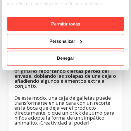
Como ya habrás adivinado, cuidar el
partir del uso que haya hecho de sus servicios.
aspecto estético también es una de las
claves para crear un buen diseño de
packaging estructural.
Permitir todas
Así pues, tu producto debe tener un
envase
atractivo, que llame la atención de los
consumidores en el punto de venta y esté
Personalizar
alineado con los colores de tu marca
y
demás elementos publicitarios.
Denegar
En lo que a la forma de las cajas y paquetes
se refiere, es posible crear propuestas
originales
recortando ciertas partes del
envase, doblando las solapas de una caja o
añadiendo algunos elementos extra al
conjunto
.
De este modo, una caja de galletas puede
transformarse en una cara con un recorte
en la boca que deja ver el producto
directamente, o que un brick de zumo para
niños adopte la forma de un simpático
animalito. ¡Creatividad al poder!