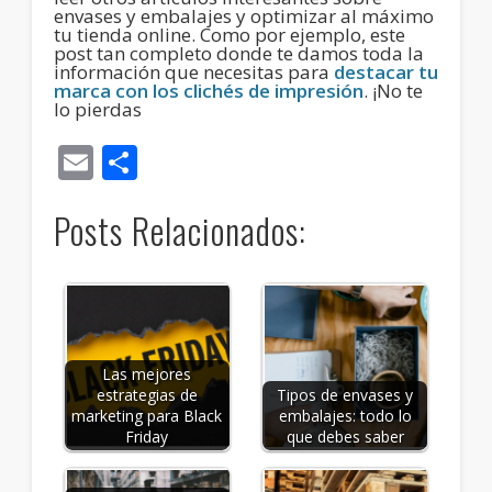
envases y embalajes y optimizar al máximo
tu tienda online. Como por ejemplo, este
post tan completo donde te damos toda la
información que necesitas para
destacar tu
marca con los clichés de impresión
. ¡No te
lo pierdas
Email
Compartir
Posts Relacionados:
Las mejores
estrategias de
Tipos de envases y
marketing para Black
embalajes: todo lo
Friday
que debes saber