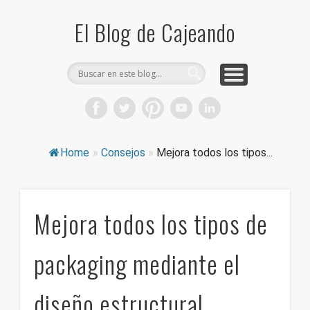
COMPRA CAJAS DE CARTÓN
CAJEANDO TIENDA
CURIOSIDADES
DICCIONARIO
PRODUCTOS
CONSEJOS
El Blog de Cajeando
Home
»
Consejos
»
Mejora todos los tipos...
Mejora todos los tipos de
packaging mediante el
diseño estructural