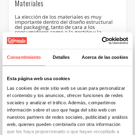
Materiales
La elección de los materiales es muy
importante dentro del diseño estructural
del packaging, tanto de cara a los
consumidores como a la gestión y la
competitividad del negocio.
Aunque esta decisión depende de múltiples
factores (sobre todo, la naturaleza del
Consentimiento
Detalles
Acerca de las cookies
producto en sí o el tipo de público al que va
dirigido), lo más sensato es decantarse por
un
material que sea resistente pero
manejable al mismo tiempo.
Esta página web usa cookies
Asimismo, procura escoger envases con una
Las cookies de este sitio web se usan para personalizar
relación calidad – precio adecuada
, y que te
el contenido y los anuncios, ofrecer funciones de redes
permitan aumentar los beneficios de tu
empresa a largo plazo mientras los costes
sociales y analizar el tráfico. Además, compartimos
se mantienen estables.
información sobre el uso que haga del sitio web con
nuestros partners de redes sociales, publicidad y análisis
Estética
web, quienes pueden combinarla con otra información
que les haya proporcionado o que hayan recopilado a