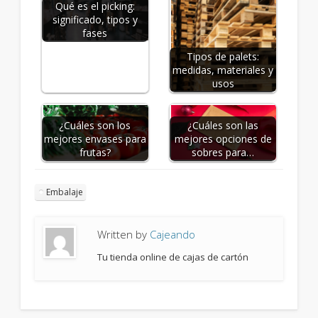
Qué es el picking:
significado, tipos y
fases
Tipos de palets:
medidas, materiales y
usos
¿Cuáles son los
¿Cuáles son las
mejores envases para
mejores opciones de
frutas?
sobres para…
Embalaje
Written by
Cajeando
Tu tienda online de cajas de cartón