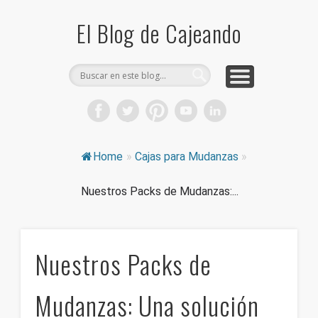
COMPRA CAJAS DE CARTÓN
CAJEANDO TIENDA
CURIOSIDADES
DICCIONARIO
PRODUCTOS
CONSEJOS
El Blog de Cajeando
Home
»
Cajas para Mudanzas
»
Nuestros Packs de Mudanzas:...
Nuestros Packs de
Mudanzas: Una solución