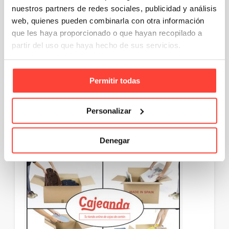
proponemos leyendo
esta otra entrada
.
nuestros partners de redes sociales, publicidad y análisis
web, quienes pueden combinarla con otra información
Estamos aquí para ayudarte a hacer las
cosas más fáciles 🙂
que les haya proporcionado o que hayan recopilado a
partir del uso que haya hecho de sus servicios.
Permitir todas
Personalizar
Denegar