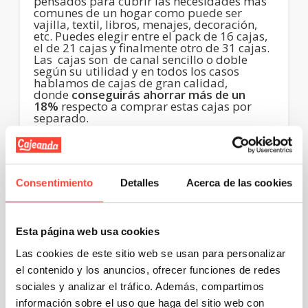
pensados para cubrir las necesidades más
comunes de un hogar como puede ser
vajilla, textil, libros, menajes, decoración,
etc. Puedes elegir entre el pack de 16 cajas,
el de 21 cajas y finalmente otro de 31 cajas.
Las cajas son de canal sencillo o doble
según su utilidad y en todos los casos
hablamos de cajas de gran calidad,
donde
conseguirás ahorrar más de un
18%
respecto a comprar estas cajas por
separado.
Combina tus cajas de cartón
para mudanza
Consentimiento
Detalles
Acerca de las cookies
Además te ofrecemos una serie de
Esta página web usa cookies
accesorios
como el cutter, plástico de
burbuja para embalar, precinto, máquina
Las cookies de este sitio web se usan para personalizar
de precintar, etc. Otros aspecto importante
el contenido y los anuncios, ofrecer funciones de redes
a la hora de realizar una mudanza es seguir
unas pequeñas pautas para hacerla más
sociales y analizar el tráfico. Además, compartimos
sencilla y eficaz y que te
información sobre el uso que haga del sitio web con