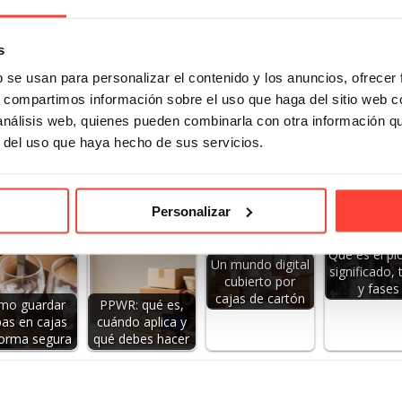
. En Cajeando te describimos cada cartón de forma breve y sencil
s
as. El
cartón simple
va destinado a objetos menos delicados y e
b se usan para personalizar el contenido y los anuncios, ofrecer
.
s, compartimos información sobre el uso que haga del sitio web 
 análisis web, quienes pueden combinarla con otra información q
r del uso que haya hecho de sus servicios.
Personalizar
Qué es el pic
Un mundo digital
significado, 
cubierto por
y fases
cajas de cartón
mo guardar
PPWR: qué es,
as en cajas
cuándo aplica y
forma segura
qué debes hacer