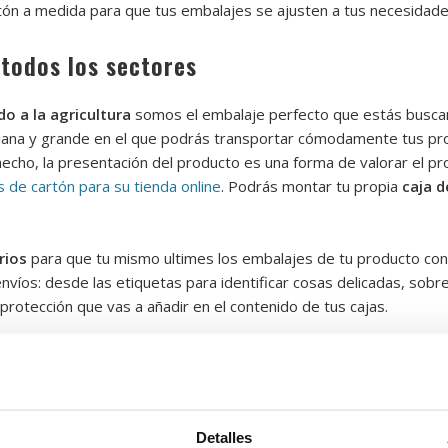
artón a medida para que tus embalajes se ajusten a tus necesidade
 todos los sectores
o a la agricultura
somos el embalaje perfecto que estás busc
ana y grande en el que podrás transportar cómodamente tus prod
cho, la presentación del producto es una forma de valorar el prod
s de cartón para su tienda online
. Podrás montar tu propia
caja d
rios
para que tu mismo ultimes los embalajes de tu producto co
víos: desde las etiquetas para identificar cosas delicadas, sobres
 protección que vas a añadir en el contenido de tus cajas.
ajeando
nsumidores y proveedores es el
tiempo de logística
.
Cajeando
of
aleares. Así mismo, otra de las preocupaciones de los empresario
Detalles