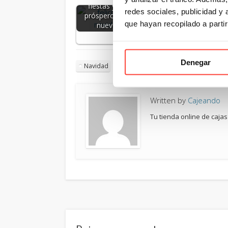
fiestas y un
Navidad que
de c
redes sociales, publicidad y
próspero año
triunfarán este
pac
que hayan recopilado a parti
nuevo
año
Denegar
Navidad
Written by
Cajeando
Tu tienda online de cajas