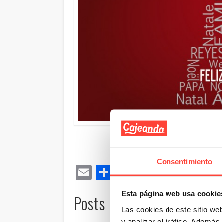
Consentimiento
Email
Compartir
Esta página web usa cookie
Posts Relacionados:
Cajeando les
Ideas de
Las cookies de este sitio we
desea felices
packaging para
Tip
y analizar el tráfico. Ademá