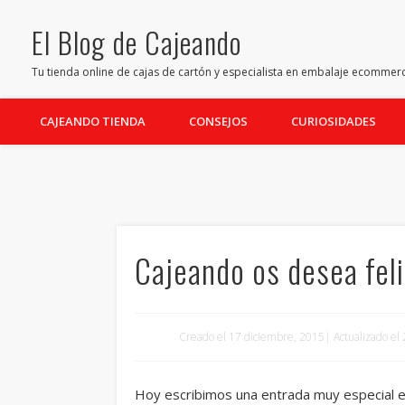
El Blog de Cajeando
Facebook
Twitter
Pinterest
Youtube
LinkedIn
Tu tienda online de cajas de cartón y especialista en embalaje ecommer
CAJEANDO TIENDA
CONSEJOS
CURIOSIDADES
Cajeando os desea fel
Creado el 17 diciembre, 2015| Actualizado e
Hoy escribimos una entrada muy especial e