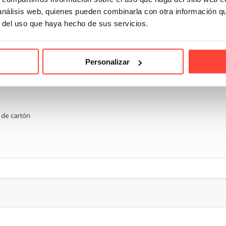
necesitas saber
artón para el
se ven y 
 análisis web, quienes pueden combinarla con otra información q
sobre el
kaging de tu
sienten!
Tipología de
embalaje para
r del uso que haya hecho de sus servicios.
negocio
Descubre 
cajas de cartón
Navidad
en Cajeando
Personalizar
 de cartón