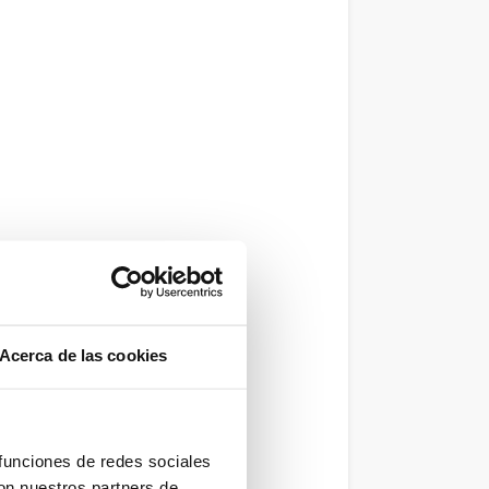
Acerca de las cookies
 funciones de redes sociales
 que
con nuestros partners de