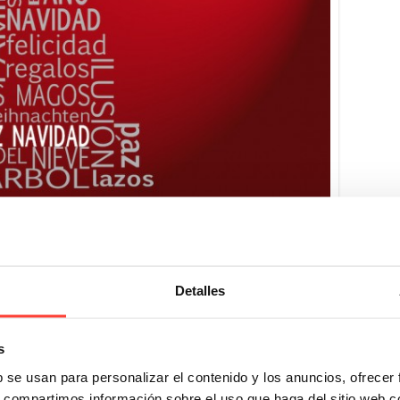
Detalles
s
b se usan para personalizar el contenido y los anuncios, ofrecer
Todo lo que
os de cajas
¡Sorpresas
s, compartimos información sobre el uso que haga del sitio web 