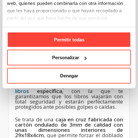
web, quienes pueden combinarla con otra información
que les haya proporcionado o que hayan recopilado a
Una vez sabemos qué hay que tener en
cuenta,
ahora vamos a ver los mejores
partir del uso que haya hecho de sus servicios.
embalajes para libros
:
Cajas de cartón para libros
Permitir todas
Las
cajas de cartón para libros son la
opción más utilizada
, especialmente
Personalizar
cuando se van a enviar libros de gran
tamaño o varios libros a la vez.
Denegar
Conscientes de ello,
en Cajeando contamos
con una
caja troquelada de cartón para
libros
específica
, con la que te
garantizamos que los libros viajarán con
total seguridad y estarán perfectamente
protegidos ante posibles golpes o caídas.
Se trata de una
caja en cruz fabricada con
cartón ondulado de 3mm de calidad con
unas dimensiones interiores de
29x18x4cm
, que permite forzar el doblado