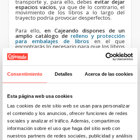
transporte y, para ello, debes
evitar dejar
espacios vacíos
, ya que de lo contrario, el
movimiento de los libros a lo largo del
trayecto podría provocar desperfectos.
Para ello,
en Cajeando dispones de un
amplio catálogo de
relleno y protección
para embalajes de libros
en el que
encontrarás lo necesario para que los libros
viajen en perfecto estado.
Algunos de los rellenos más utilizados en el
envío de libro son el
plástico de burbujas
,
Consentimiento
Detalles
Acerca de las cookies
uno de los materiales de protección por
excelencia que mantendrá el libro
perfectamente protegido ante posibles
golpes,
o el
relleno protector de panal de
abeja
, que es una alternativa más
Esta página web usa cookies
sostenible que ofrece excelentes resultados.
Las cookies de este sitio web se usan para personalizar
el contenido y los anuncios, ofrecer funciones de redes
¿Cuáles son los mejores
sociales y analizar el tráfico. Además, compartimos
información sobre el uso que haga del sitio web con
embalajes para libros?
nuestros partners de redes sociales, publicidad y análisis