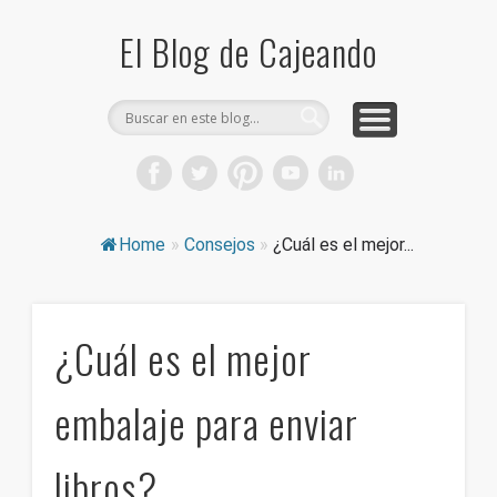
COMPRA CAJAS DE CARTÓN
CAJEANDO TIENDA
CURIOSIDADES
DICCIONARIO
PRODUCTOS
CONSEJOS
El Blog de Cajeando
Home
»
Consejos
»
¿Cuál es el mejor...
¿Cuál es el mejor
embalaje para enviar
libros?