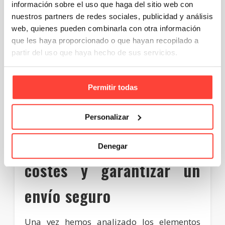
información sobre el uso que haga del sitio web con
Si decides contratar un seguro o un servicio
de seguimiento, el coste adicional podría
nuestros partners de redes sociales, publicidad y análisis
ser de entre 2€ y 5€.
web, quienes pueden combinarla con otra información
que les haya proporcionado o que hayan recopilado a
5. Coste total aproximado
partir del uso que haya hecho de sus servicios.
Aunque puede variar enormemente, si
sumamos todos estos elementos, el coste
Permitir todas
total de enviar un libro por correos puede
oscilar
entre
5€ y 15€
para un envío
nacional
, y aumentando hasta los
12€ –
25€
para un envío internacional.
Personalizar
Consejos para reducir
Denegar
costes y garantizar un
envío seguro
Una vez hemos analizado los elementos