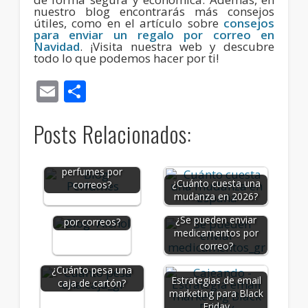
nuestro blog encontrarás más consejos
útiles, como en el artículo sobre
consejos
para enviar un regalo por correo en
Navidad
. ¡Visita nuestra web y descubre
todo lo que podemos hacer por ti!
Email
Compartir
Posts Relacionados:
¿Se puede enviar
perfumes por
¿Cuánto cuesta una
correos?
¿Se puede
mudanza en 2026?
enviar alcohol
¿Se pueden enviar
por correos?
medicamentos por
correo?
¿Cuánto pesa una
Estrategias de email
caja de cartón?
marketing para Black
Friday