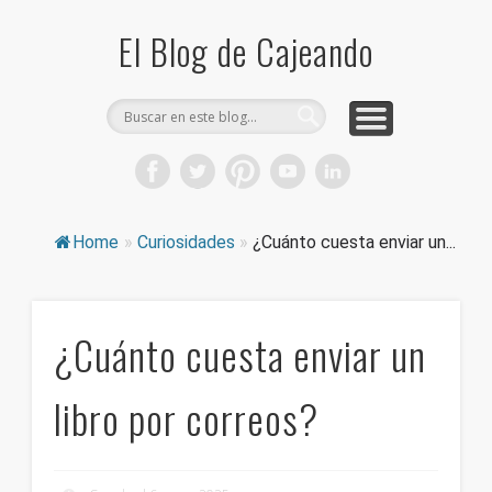
COMPRA CAJAS DE CARTÓN
CAJEANDO TIENDA
CURIOSIDADES
DICCIONARIO
PRODUCTOS
CONSEJOS
El Blog de Cajeando
Home
»
Curiosidades
»
¿Cuánto cuesta enviar un...
¿Cuánto cuesta enviar un
libro por correos?