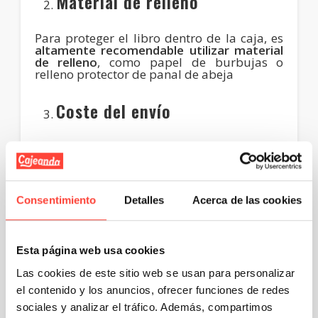
Material de relleno
Para proteger el libro dentro de la caja, es
altamente recomendable utilizar material
de relleno
, como papel de burbujas o
relleno protector de panal de abeja
Coste del envío
El coste del envío
depende del peso y las
dimensiones del paquete
, así como del
servicio que elijas. Aquí tienes una
estimación aproximada:
Consentimiento
Detalles
Acerca de las cookies
Envío nacional estándar
: Entre 3€ y 6€.
Envío nacional urgente
: Entre 6€ y 10€.
Envío internacional
: Entre 10€ y 20€,
Esta página web usa cookies
dependiendo del destino.
Las cookies de este sitio web se usan para personalizar
Seguro y seguimiento
el contenido y los anuncios, ofrecer funciones de redes
sociales y analizar el tráfico. Además, compartimos