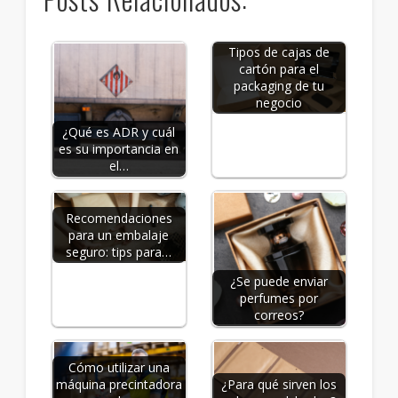
Tipos de cajas de
cartón para el
packaging de tu
negocio
¿Qué es ADR y cuál
es su importancia en
el…
Recomendaciones
para un embalaje
seguro: tips para…
¿Se puede enviar
perfumes por
correos?
Cómo utilizar una
máquina precintadora
¿Para qué sirven los