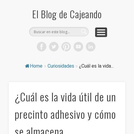
COMPRA CAJAS DE CARTÓN
CAJEANDO TIENDA
CURIOSIDADES
DICCIONARIO
PRODUCTOS
CONSEJOS
El Blog de Cajeando
Home
»
Curiosidades
»
¿Cuál es la vida...
¿Cuál es la vida útil de un
precinto adhesivo y cómo
se almacena