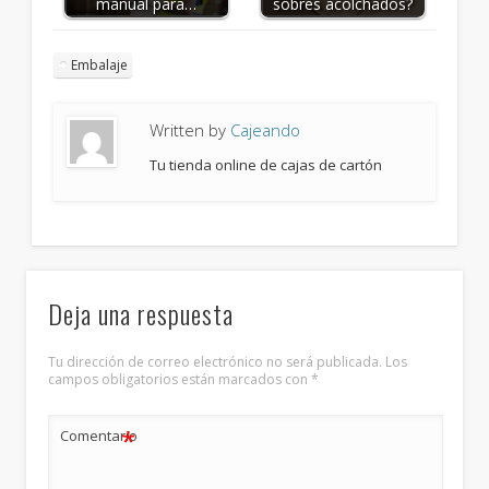
manual para…
sobres acolchados?
Embalaje
Written by
Cajeando
Tu tienda online de cajas de cartón
Deja una respuesta
Tu dirección de correo electrónico no será publicada.
Los
campos obligatorios están marcados con
*
*
Comentario