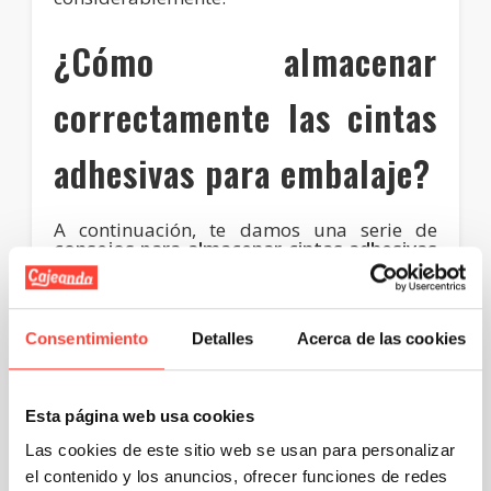
¿Cómo almacenar
correctamente las cintas
adhesivas para embalaje?
A continuación, te damos una serie de
consejos para almacenar cintas adhesivas
para embalaje
que te ayudarán a mantener
su calidad y a prolongar su vida útil con el
paso del tiempo.
Consentimiento
Detalles
Acerca de las cookies
Temperatura y humedad
: guarda los
precintos adhesivos en un ambiente
fresco y seco, lejos de la luz solar directa
y de las altas temperaturas. Unos altos
Esta página web usa cookies
niveles de humedad también pueden
afectar negativamente la adhesión de la
Las cookies de este sitio web se usan para personalizar
cinta, provocando la aparición de moho
en el precinto.
el contenido y los anuncios, ofrecer funciones de redes