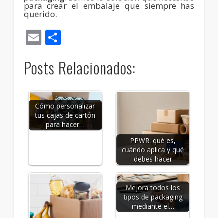
para crear el embalaje que siempre has
querido.
Email
Compartir
Posts Relacionados:
Cómo personalizar
tus cajas de cartón
para hacer…
PPWR: qué es,
cuándo aplica y qué
debes hacer
Mejora todos los
tipos de packaging
mediante el…