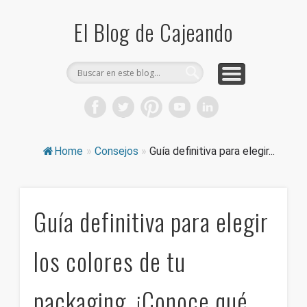
COMPRA CAJAS DE CARTÓN
CAJEANDO TIENDA
CURIOSIDADES
DICCIONARIO
PRODUCTOS
CONSEJOS
El Blog de Cajeando
Home
»
Consejos
»
Guía definitiva para elegir...
Guía definitiva para elegir
los colores de tu
packaging. ¡Conoce qué