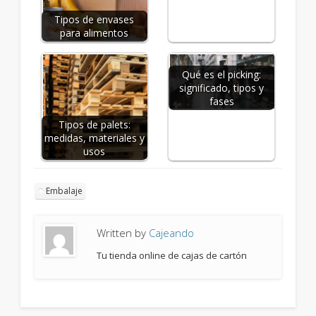
Tipos de envases
para alimentos
Qué es el picking:
significado, tipos y
fases
Tipos de palets:
medidas, materiales y
usos
Embalaje
Written by
Cajeando
Tu tienda online de cajas de cartón