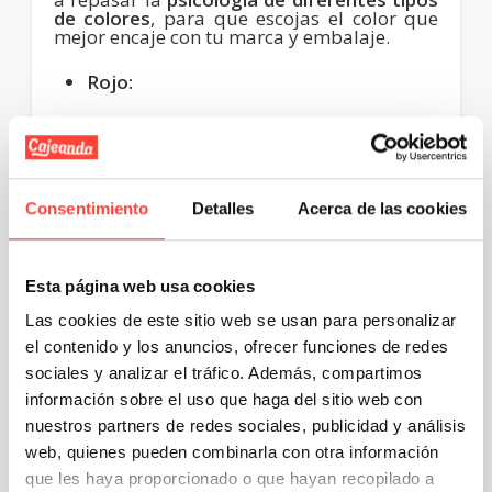
de colores
, para que escojas el color que
mejor encaje con tu marca y embalaje.
Rojo:
El rojo es un color que
transmite fuerza,
vigor, calidez y energía a partes iguales
.
Muy llamativo, es ideal para captar la
atención de los consumidores, de ahí que
sea uno de los más utilizados por algunas
Consentimiento
Detalles
Acerca de las cookies
de las empresas más importantes como
Coca Cola.
Amarillo:
Esta página web usa cookies
Las cookies de este sitio web se usan para personalizar
El amarillo está
considerado como un color
bipolar
, ya que por un lado es un color
el contenido y los anuncios, ofrecer funciones de redes
divertido, amable, optimista y lleno de
sociales y analizar el tráfico. Además, compartimos
energía, pero por otro lado, puede provocar
información sobre el uso que haga del sitio web con
una excesiva agitación e incluso
nerviosismo, especialmente cuando se trata
nuestros partners de redes sociales, publicidad y análisis
de los tonos amarillos más oscuros.
web, quienes pueden combinarla con otra información
que les haya proporcionado o que hayan recopilado a
Verde: