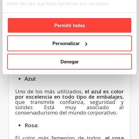
partir del uso que haya hecho de sus servicios.
El verde es un color
muy relacionado con la
naturaleza, que transmite claridad y
estabilidad emocional
. Es el color más
Permitir todas
elegido en los packaging sostenibles, así
como en aquellos productos que inspiren
contacto con la naturaleza o medicamentos.
Personalizar
Los
verdes más claros son frescos y
transmiten crecimiento
, mientras que los
más oscuros se relacionan con el prestigio y
Denegar
la riqueza.
Azul:
Uno de los más utilizados,
el azul es color
por excelencia
en todo tipo de embalajes
,
que transmite confianza, seguridad y
solidez. Está muy asociado al
conservadurismo del mundo corporativo.
Rosa:
El color más femenino de todos,
el rosa