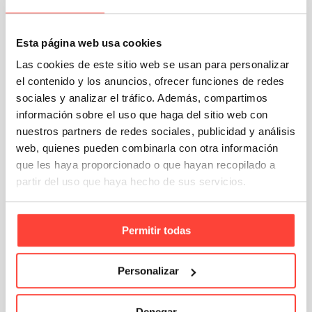
¿Cómo forrar
de…
Tamaños y
cajas de
dimensiones de cajas
cartón?
Esta página web usa cookies
de cartón: cómo…
Las cookies de este sitio web se usan para personalizar
el contenido y los anuncios, ofrecer funciones de redes
Cajas
Logística y Transporte
sociales y analizar el tráfico. Además, compartimos
información sobre el uso que haga del sitio web con
Written by
Cajeando
nuestros partners de redes sociales, publicidad y análisis
Tu tienda online de cajas de cartón
web, quienes pueden combinarla con otra información
que les haya proporcionado o que hayan recopilado a
partir del uso que haya hecho de sus servicios.
4 Responses to "Nueva caja para
Permitir todas
transportar pequeños animales"
Personalizar
Denegar