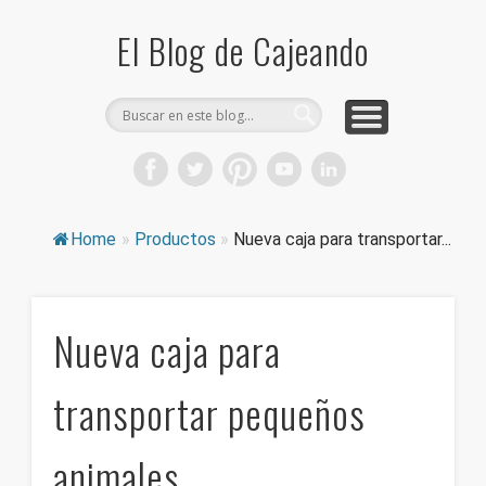
COMPRA CAJAS DE CARTÓN
CAJEANDO TIENDA
CURIOSIDADES
DICCIONARIO
PRODUCTOS
CONSEJOS
El Blog de Cajeando
Home
»
Productos
»
Nueva caja para transportar...
Nueva caja para
transportar pequeños
animales