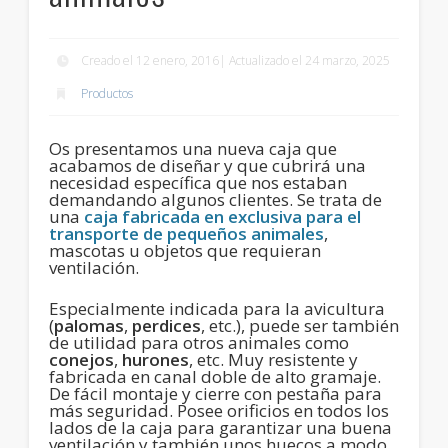
Creado el 12 enero, 2016| Actualizado el 24 marzo, 2025
Productos
Os presentamos una nueva caja que
acabamos de diseñar y que cubrirá una
necesidad específica que nos estaban
demandando algunos clientes. Se trata de
una
caja fabricada en exclusiva para el
transporte de pequeños animales
,
mascotas u objetos que requieran
ventilación.
Especialmente indicada para la avicultura
(
palomas
,
perdices
, etc.), puede ser también
de utilidad para otros animales como
conejos
,
hurones
, etc. Muy resistente y
fabricada en canal doble de alto gramaje.
De fácil montaje y cierre con pestaña para
más seguridad. Posee orificios en todos los
lados de la caja para garantizar una buena
ventilación y también unos huecos a modo