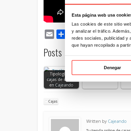
Esta página web usa cookie
Las cookies de este sitio we
Email
Compartir
y analizar el tráfico. Ademá
redes sociales, publicidad y
que hayan recopilado a parti
Posts Relacionados:
Tipos de cajas
Có
de cartón para el
la
Denegar
packaging de tu
ne
Tipología de
negocio
un
cajas de cartón
en Cajeando
Cajas
Written by
Cajeando
Tu tienda online de cajas