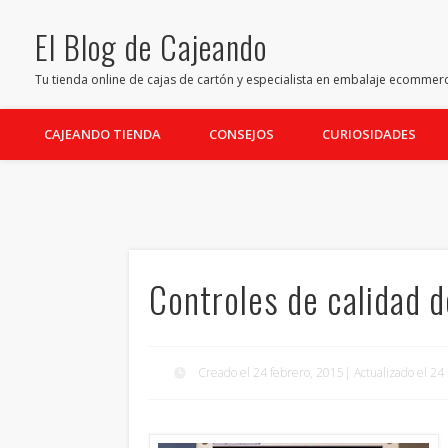
El Blog de Cajeando
Facebook
Twitter
Pinterest
Youtube
LinkedIn
Tu tienda online de cajas de cartón y especialista en embalaje ecommer
CAJEANDO TIENDA
CONSEJOS
CURIOSIDADES
Controles de calidad d
Creado el 24 febrero, 2015| Actualizado el 2