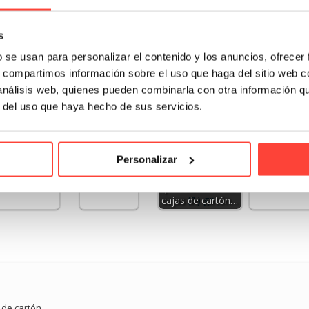
s
b se usan para personalizar el contenido y los anuncios, ofrecer
s, compartimos información sobre el uso que haga del sitio web 
 análisis web, quienes pueden combinarla con otra información q
r del uso que haya hecho de sus servicios.
¿Cuáles son
los mejores
mo calcular
Descubre 
envases
s cajas que
ventajas d
Personalizar
para frutas?
cesito para
packaging
Cómo encontrar
a mudanza
cajas de
proveedores de
cajas de cartón…
 de cartón