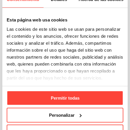
descuentos de hasta el 30% en todos
nuestros productos y envíos gratis a partir
de 50 euros durante la campaña del Black
Friday y durante todo el año.
Esta página web usa cookies
¿Te parece poco? Pues atento, porque
además te llevarás un regalo seguro
Las cookies de este sitio web se usan para personalizar
totalmente gratis por tus compras: un
calendario 2024 o una botella para la
el contenido y los anuncios, ofrecer funciones de redes
oficina para los pedidos que superen los
sociales y analizar el tráfico. Además, compartimos
100€ + IVA.
información sobre el uso que haga del sitio web con
nuestros partners de redes sociales, publicidad y análisis
Como ves,
prepararse para el Black Friday
con Cajeando es muy fácil
, y además
web, quienes pueden combinarla con otra información
puedes hacerlo con antelación para
que les haya proporcionado o que hayan recopilado a
asegurarte de recibir tus cajas con el
tiempo suficiente y tramitar todas tus
partir del uso que haya hecho de sus servicios.
ventas en las mejores condiciones.
Esto es algo muy importante, ya que en las
Permitir todas
fechas cercanas al Black Friday, las
agencias de transporte suelen estar
bastante colapsadas porque la mayoría de
empresas empiezan a prepararse con muy
Personalizar
poco margen… lo que podría provocar que
no recibieras tus cajas y embalajes a
tiempo.