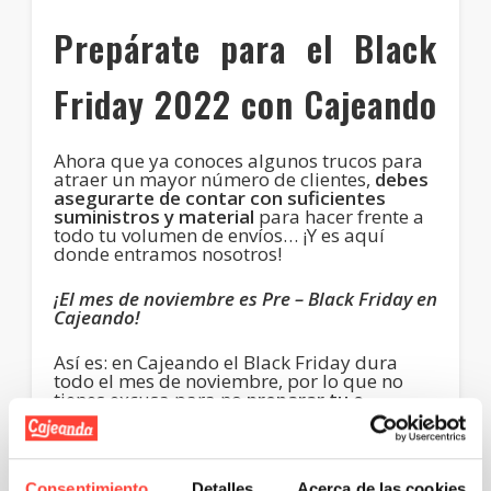
Prepárate para el Black
Friday 2022 con Cajeando
Ahora que ya conoces algunos trucos para
atraer un mayor número de clientes,
debes
asegurarte de contar con suficientes
suministros y material
para hacer frente a
todo tu volumen de envíos… ¡Y es aquí
donde entramos nosotros!
¡El mes de noviembre es Pre – Black Friday en
Cajeando!
Así es: en Cajeando el Black Friday dura
todo el mes de noviembre, por lo que no
tienes excusa para no
preparar tu e-
commerce y tus ofertas y descuentos con
antelación
.
En Cajeando podrás disfrutar de
Consentimiento
Detalles
Acerca de las cookies