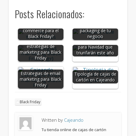
Posts Relacionados:
Tipos de cajas de
¿Cómo preparar tu E-
cartón para el
commerce para el
packaging de tu
Black Friday?
negocio
Las mejores
Ideas de packaging
estrategias de
para Navidad que
marketing para Black
triunfarán este año
Friday
Estrategias de email
Tipología de cajas de
marketing para Black
cartón en Cajeando
Friday
Black Friday
Written by
Cajeando
Tu tienda online de cajas de cartón