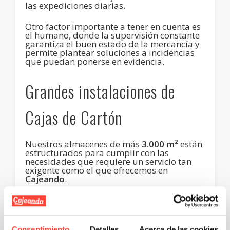
las expediciones diarias.
Otro factor importante a tener en cuenta es
el humano, donde la supervisión constante
garantiza el buen estado de la mercancía y
permite plantear soluciones a incidencias
que puedan ponerse en evidencia.
Grandes instalaciones de
Cajas de Cartón
Nuestros almacenes de más
3.000 m²
están
estructurados para cumplir con las
necesidades que requiere un servicio tan
exigente como el que ofrecemos en
Cajeando
.
Nuestros clientes,
tanto empresas como
particulares
pueden estar tranquilos pues
el stock permanente de unidades por
referencia garantiza la disponibilidad de
Consentimiento
Detalles
Acerca de las cookies