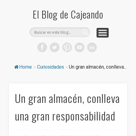
COMPRA CAJAS DE CARTÓN
CAJEANDO TIENDA
CURIOSIDADES
DICCIONARIO
PRODUCTOS
CONSEJOS
El Blog de Cajeando
Home
»
Curiosidades
»
Un gran almacén, conlleva...
Un gran almacén, conlleva
una gran responsabilidad