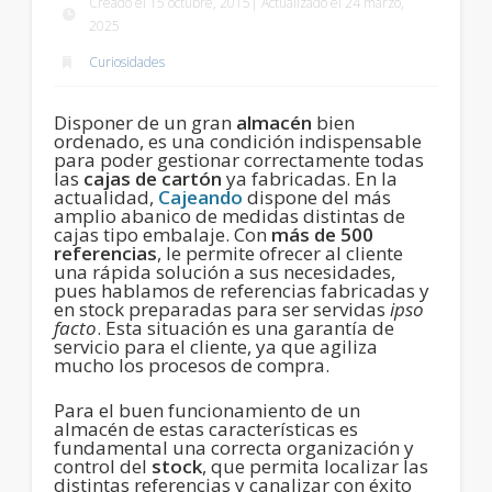
Creado el 15 octubre, 2015| Actualizado el 24 marzo,
2025
Curiosidades
Disponer de un gran
almacén
bien
ordenado, es una condición indispensable
para poder gestionar correctamente todas
las
cajas de cartón
ya fabricadas. En la
actualidad,
Cajeando
dispone del más
amplio abanico de medidas distintas de
cajas tipo embalaje. Con
más de 500
referencias
, le permite ofrecer al cliente
una rápida solución a sus necesidades,
pues hablamos de referencias fabricadas y
en stock preparadas para ser servidas
ipso
facto
. Esta situación es una garantía de
servicio para el cliente, ya que agiliza
mucho los procesos de compra.
Para el buen funcionamiento de un
almacén de estas características es
fundamental una correcta organización y
control del
stock
, que permita localizar las
distintas referencias y canalizar con éxito