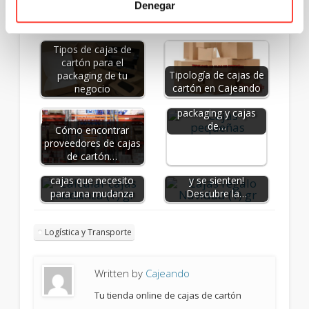
Posts Relacionados:
Denegar
Tipos de cajas de
cartón para el
Tipología de cajas de
packaging de tu
Descubre las
cartón en Cajeando
negocio
ventajas del
packaging y cajas
de…
Cómo encontrar
proveedores de cajas
de cartón…
Cómo calcular las
¡Sorpresas que se ven
cajas que necesito
y se sienten!
para una mudanza
Descubre la…
Logística y Transporte
Written by
Cajeando
Tu tienda online de cajas de cartón