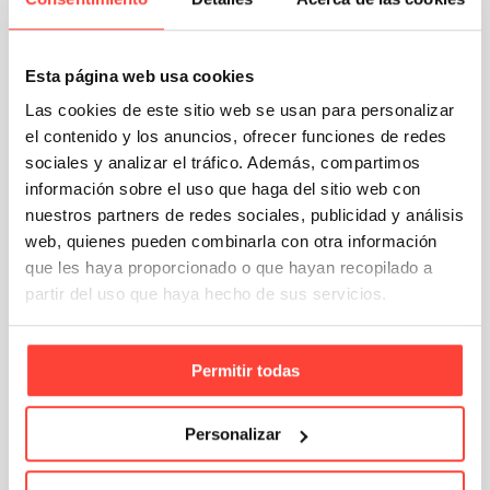
las mismas en la cantidad que se desee y
con el compromiso de entrega más ágil que
se puede ofrecer.
Esta página web usa cookies
En
Cajeando
estamos a su servicio.
Las cookies de este sitio web se usan para personalizar
el contenido y los anuncios, ofrecer funciones de redes
sociales y analizar el tráfico. Además, compartimos
información sobre el uso que haga del sitio web con
nuestros partners de redes sociales, publicidad y análisis
web, quienes pueden combinarla con otra información
que les haya proporcionado o que hayan recopilado a
partir del uso que haya hecho de sus servicios.
Permitir todas
Email
Compartir
Personalizar